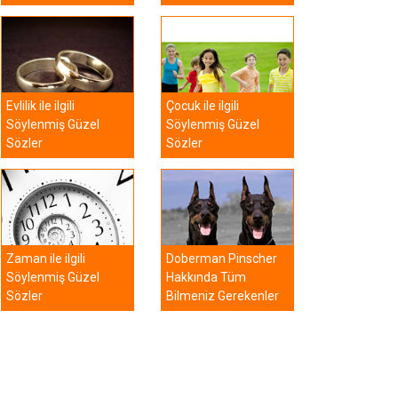
Evlilik ile ilgili
Çocuk ile ilgili
Söylenmiş Güzel
Söylenmiş Güzel
Sözler
Sözler
Zaman ile ilgili
Doberman Pinscher
Söylenmiş Güzel
Hakkında Tüm
Sözler
Bilmeniz Gerekenler