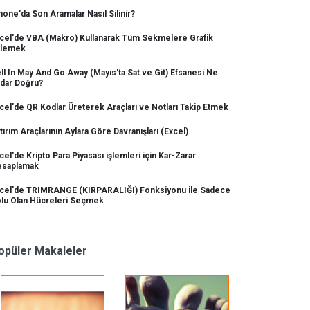
hone'da Son Aramalar Nasıl Silinir?
cel'de VBA (Makro) Kullanarak Tüm Sekmelere Grafik
klemek
ll In May And Go Away (Mayıs'ta Sat ve Git) Efsanesi Ne
dar Doğru?
cel'de QR Kodlar Üreterek Araçları ve Notları Takip Etmek
tırım Araçlarının Aylara Göre Davranışları (Excel)
cel'de Kripto Para Piyasası işlemleri için Kar-Zarar
saplamak
cel'de TRIMRANGE (KIRPARALIĞI) Fonksiyonu ile Sadece
lu Olan Hücreleri Seçmek
opüler Makaleler