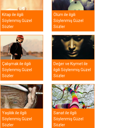
Kitap ile ilgili
Ölüm ile ilgili
Söylenmiş Güzel
Söylenmiş Güzel
Sözler
Sözler
Çalışmak ile ilgili
Değer ve Kıymet ile
Söylenmiş Güzel
ilgili Söylenmiş Güzel
Sözler
Sözler
Yaşlılık ile ilgili
Sanat ile ilgili
Söylenmiş Güzel
Söylenmiş Güzel
Sözler
Sözler