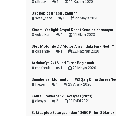
ultrack
1
11 Kasım 2020
Usb kablosu nasıl uzatılır?
sefa_cefa
1
22 Mayıs 2020
Xiaomi Yeelight Ampul Kendi Kendine Kapanıyor
volvolkan
1
11 Ekim 2020
Step Motor ile DC Motor Arasındaki Fark Nedir?
oissende
1
22 Haziran 2020
Arduino'ya 2x16 Lcd Ekran Bağlamak
mr. faruk
1
29 Mayıs 2020
Sennheiser Momentum TW2 Şarj Olma Süresi Ne
frezer
1
25 Aralık 2020
Kaliteli Powerbank Tavsiyesi (2021)
olcayp
2
22 Eylül 2021
Eski Laptop Bataryasından 18650 Pilleri Sökmek