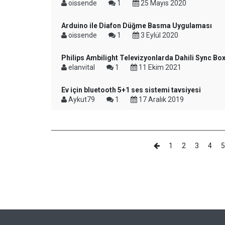
oissende
1
25 Mayıs 2020
Arduino ile Diafon Düğme Basma Uygulaması
oissende
1
3 Eylül 2020
Philips Ambilight Televizyonlarda Dahili Sync Bo
elanvital
1
11 Ekim 2021
Ev için bluetooth 5+1 ses sistemi tavsiyesi
Aykut79
1
17 Aralık 2019
1
2
3
4
5