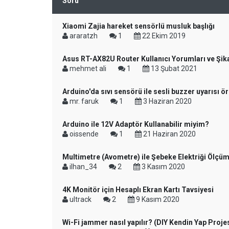
Soru
Xiaomi Zajia hareket sensörlü musluk başlığı
araratzh
1
22 Ekim 2019
Asus RT-AX82U Router Kullanıcı Yorumları ve Şika
mehmet ali
1
13 Şubat 2021
Arduino'da sıvı sensörü ile sesli buzzer uyarısı ö
mr. faruk
1
3 Haziran 2020
Arduino ile 12V Adaptör Kullanabilir miyim?
oissende
1
21 Haziran 2020
Multimetre (Avometre) ile Şebeke Elektriği Ölçümü
ilhan_34
2
3 Kasım 2020
4K Monitör için Hesaplı Ekran Kartı Tavsiyesi
ultrack
2
9 Kasım 2020
Wi-Fi jammer nasıl yapılır? (DIY Kendin Yap Projes