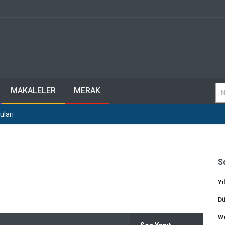
MAKALELER
MERAK
uları
S
Yı
Dü
We