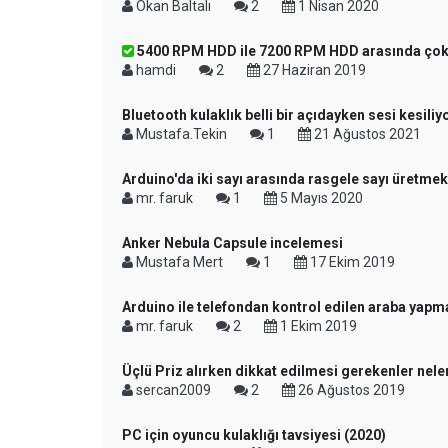
Okan Baltalı
2
1 Nisan 2020
5400 RPM HDD ile 7200 RPM HDD arasında çok 
hamdi
2
27 Haziran 2019
Bluetooth kulaklık belli bir açıdayken sesi kesiliy
Mustafa.Tekin
1
21 Ağustos 2021
Arduino'da iki sayı arasında rasgele sayı üretmek
mr. faruk
1
5 Mayıs 2020
Anker Nebula Capsule incelemesi
Mustafa Mert
1
17 Ekim 2019
Arduino ile telefondan kontrol edilen araba yapm
mr. faruk
2
1 Ekim 2019
Üçlü Priz alırken dikkat edilmesi gerekenler nele
sercan2009
2
26 Ağustos 2019
PC için oyuncu kulaklığı tavsiyesi (2020)