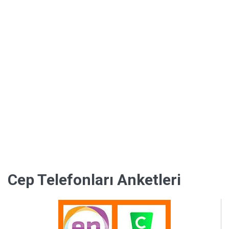
Cep Telefonları Anketleri
Bilim ve
Teknoloji