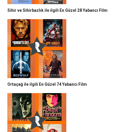
Sihir ve Sihirbazlık ile ilgili En Güzel 28 Yabancı Film
Ortaçağ ile ilgili En Güzel 74 Yabancı Film