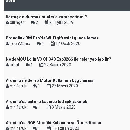
Soru
Kartuş doldurmak printer'a zarar verir mi?
dillinger
2
21 Eylül 2019
Broadlink RM Pro'da Wi-Fi şifresini güncellemek
TechMania
1
17 Ocak 2020
NodeMCU Lolin V3 CH340 Esp8266 ile neler yapılabilir?
arsal
1
22 Kasım 2020
Arduino ile Servo Motor Kullanımı Uygulaması
mr. faruk
1
27 Mayıs 2020
Arduino'da butona basınca led ışık yakmak
mr. faruk
1
3 Mayıs 2020
Arduino'da RGB Modülü Kullanımı ve Örnek Kodlar
mr. faruk
1
1 Haziran 2020