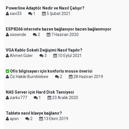
Powerline Adaptör Nedir ve Nasıl Çalışır?
xavi33
1
5 Şubat 2021
ESP8266 internete bazen bağlanıyor bazen bağlanmıyor
oissende
2
7 Haziran 2020
VGA Kablo Soketi Değişimi Nasıl Yapılır?
Ahmet.Güler
3
10 Eylül 2021
Ofis bilgisayarı için konforlu mouse önerisi
Öz Hakiki Bumblebee
2
28 Haziran 2019
NAS Server için Hard Disk Tavsiyesi
zarko777
1
23 Aralık 2020
Tablete nasıl klavye bağlanır?
apsn
2
13 Ekim 2019