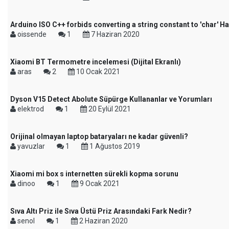
Arduino ISO C++ forbids converting a string constant to 'char' Ha
oissende
1
7 Haziran 2020
Xiaomi BT Termometre incelemesi (Dijital Ekranlı)
aras
2
10 Ocak 2021
Dyson V15 Detect Abolute Süpürge Kullananlar ve Yorumları
elektrod
1
20 Eylül 2021
Orijinal olmayan laptop bataryaları ne kadar güvenli?
yavuzlar
1
1 Ağustos 2019
Xiaomi mi box s internetten sürekli kopma sorunu
dinoo
1
9 Ocak 2021
Sıva Altı Priz ile Sıva Üstü Priz Arasındaki Fark Nedir?
senol
1
2 Haziran 2020