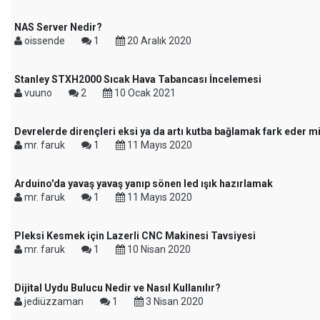
NAS Server Nedir?
oissende
1
20 Aralık 2020
Stanley STXH2000 Sıcak Hava Tabancası İncelemesi
vuuno
2
10 Ocak 2021
Devrelerde dirençleri eksi ya da artı kutba bağlamak fark eder m
mr. faruk
1
11 Mayıs 2020
Arduino'da yavaş yavaş yanıp sönen led ışık hazırlamak
mr. faruk
1
11 Mayıs 2020
Pleksi Kesmek için Lazerli CNC Makinesi Tavsiyesi
mr. faruk
1
10 Nisan 2020
Dijital Uydu Bulucu Nedir ve Nasıl Kullanılır?
jediüzzaman
1
3 Nisan 2020