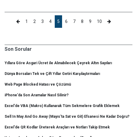
1
2
3
4
5
6
7
8
9
10
Son Sorular
Yıllara Göre Asgari Ücret ile Alınabilecek Çeyrek Altın Sayıları
Dünya Borsaları Tek ve Çift Yıllar Getiri Karşılaştırmaları
Web Page Blocked Hatası ve Çözümü
iPhone'da Son Aramalar Nasıl Silinir?
Excel'de VBA (Makro) Kullanarak Tüm Sekmelere Grafik Eklemek
Sell In May And Go Away (Mayıs'ta Sat ve Git) Efsanesi Ne Kadar Doğru?
Excel'de QR Kodlar Üreterek Araçları ve Notları Takip Etmek