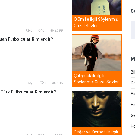
S
Ölüm ile ilgili Söylenmiş
Güzel Sözler
0
0
2099
tan Futbolcular Kimlerdir?
M
Bi
Çalışmak ile ilgili
Söylenmiş Güzel Sözler
Do
0
0
586
 Türk Futbolcular Kimlerdir?
Fa
Fi
Ge
Ho
Değer ve Kıymet ile ilgili