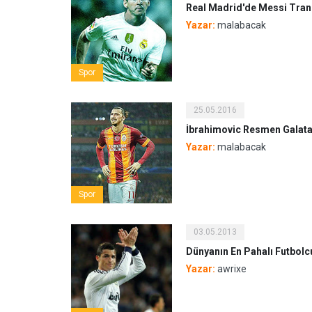
Real Madrid'de Messi Tran
Yazar:
malabacak
Spor
25.05.2016
İbrahimovic Resmen Galat
Yazar:
malabacak
Spor
03.05.2013
Dünyanın En Pahalı Futbolc
Yazar:
awrixe