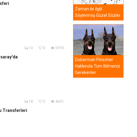
sferi
Zaman ile ilgili
Söylenmiş Güzel Sözler
10
0
5975
asaray'da
Doberman Pinscher
Hakkında Tüm Bilmeniz
Gerekenler
18
0
4601
u Transferleri