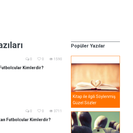
azıları
Popüler Yazılar
0
0
1590
Futbolcular Kimlerdir?
Kitap ile ilgili Söylenmiş
Güzel Sözler
0
0
3711
tan Futbolcular Kimlerdir?