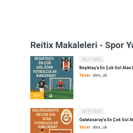
Reitix Makaleleri - Spor Y
30.11.2025
Beşiktaş'a En Çok Gol Atan 
Yazar:
alex_uk
Spor
30.11.2025
Galatasaray'a En Çok Gol A
Yazar:
alex_uk