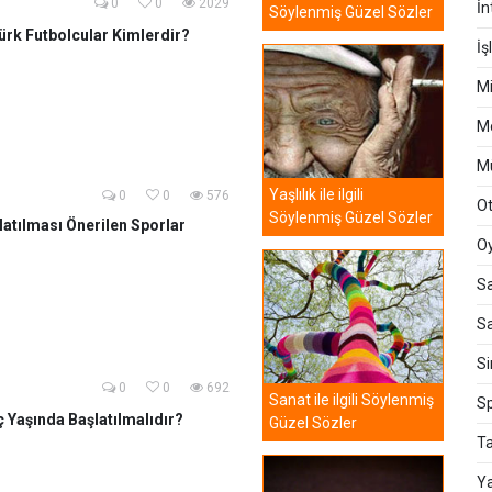
0
0
2029
İn
Söylenmiş Güzel Sözler
ürk Futbolcular Kimlerdir?
İş
Mi
Mo
Mü
Yaşlılık ile ilgili
0
0
576
Ot
Söylenmiş Güzel Sözler
latılması Önerilen Sporlar
Oy
Sa
Sa
Si
0
0
692
Sanat ile ilgili Söylenmiş
Sp
 Yaşında Başlatılmalıdır?
Güzel Sözler
Ta
Ya