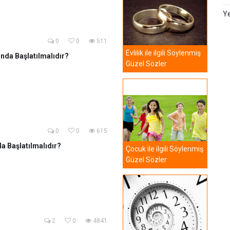
Ye
0
0
511
Evlilik ile ilgili Söylenmiş
nda Başlatılmalıdır?
Güzel Sözler
0
0
615
a Başlatılmalıdır?
Çocuk ile ilgili Söylenmiş
Güzel Sözler
2
0
4841