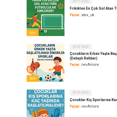
29.11.2025
Frikikten En Çok Gol Atan T
Yazar:
alex_uk
Spor
23.07.2025
Çocukların Erken Yaşta Baş
(Detaylı Rehber)
Yazar:
nevAmore
Spor
23.07.2025
Çocuklar Kış Sporlarına Kaç
Yazar:
nevAmore