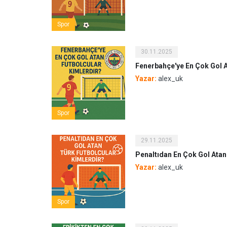
Spor
30.11.2025
Fenerbahçe'ye En Çok Gol A
Yazar:
alex_uk
Spor
29.11.2025
Penaltıdan En Çok Gol Atan
Yazar:
alex_uk
Spor