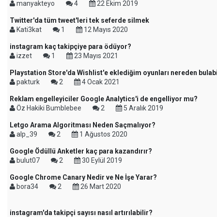
manyakteyo
4
22 Ekim 2019
Twitter'da tüm tweet'leri tek seferde silmek
Kati3kat
1
12 Mayıs 2020
instagram kaç takipçiye para ödüyor?
izzet
1
23 Mayıs 2021
Playstation Store'da Wishlist'e eklediğim oyunları nereden bulab
pakturk
2
4 Ocak 2021
Reklam engelleyiciler Google Analytics'i de engelliyor mu?
Öz Hakiki Bumblebee
2
5 Aralık 2019
Letgo Arama Algoritması Neden Saçmalıyor?
alp_39
2
1 Ağustos 2020
Google Ödüllü Anketler kaç para kazandırır?
bulut07
2
30 Eylül 2019
Google Chrome Canary Nedir ve Ne İşe Yarar?
bora34
2
26 Mart 2020
instagram'da takipçi sayısı nasıl artırılabilir?