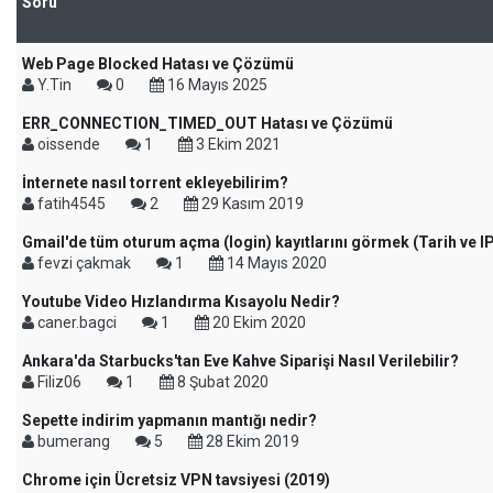
Soru
Web Page Blocked Hatası ve Çözümü
Y.Tin
0
16 Mayıs 2025
ERR_CONNECTION_TIMED_OUT Hatası ve Çözümü
oissende
1
3 Ekim 2021
İnternete nasıl torrent ekleyebilirim?
fatih4545
2
29 Kasım 2019
Gmail'de tüm oturum açma (login) kayıtlarını görmek (Tarih ve IP
fevzi çakmak
1
14 Mayıs 2020
Youtube Video Hızlandırma Kısayolu Nedir?
caner.bagci
1
20 Ekim 2020
Ankara'da Starbucks'tan Eve Kahve Siparişi Nasıl Verilebilir?
Filiz06
1
8 Şubat 2020
Sepette indirim yapmanın mantığı nedir?
bumerang
5
28 Ekim 2019
Chrome için Ücretsiz VPN tavsiyesi (2019)