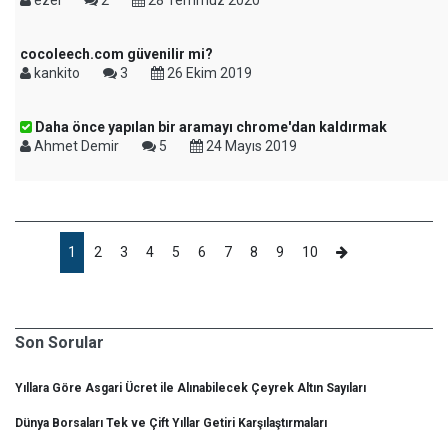
ezel
2
28 Temmuz 2020
cocoleech.com güvenilir mi?
kankito
3
26 Ekim 2019
Daha önce yapılan bir aramayı chrome'dan kaldırmak
Ahmet Demir
5
24 Mayıs 2019
1
2
3
4
5
6
7
8
9
10
Son Sorular
Yıllara Göre Asgari Ücret ile Alınabilecek Çeyrek Altın Sayıları
Dünya Borsaları Tek ve Çift Yıllar Getiri Karşılaştırmaları