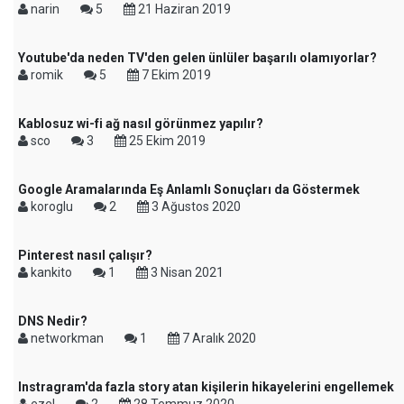
narin
5
21 Haziran 2019
Youtube'da neden TV'den gelen ünlüler başarılı olamıyorlar?
romik
5
7 Ekim 2019
Kablosuz wi-fi ağ nasıl görünmez yapılır?
sco
3
25 Ekim 2019
Google Aramalarında Eş Anlamlı Sonuçları da Göstermek
koroglu
2
3 Ağustos 2020
Pinterest nasıl çalışır?
kankito
1
3 Nisan 2021
DNS Nedir?
networkman
1
7 Aralık 2020
Instragram'da fazla story atan kişilerin hikayelerini engellemek