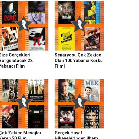
Size Gerçekleri
Senaryosu Çok Zekice
Sorgulatacak 22
Olan 100 Yabancı Korku
Yabancı Film
Filmi
Çok Zekice Mesajlar
Gerçek Hayat
Veren 50 Film
Hikayelerinden ilham