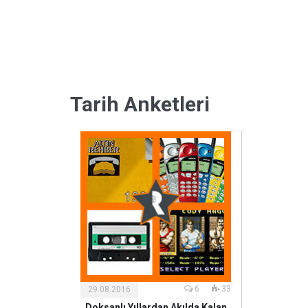
Tarih Anketleri
Diğer
6
33
29.08.2016
Doksanlı Yıllardan Akılda Kalan