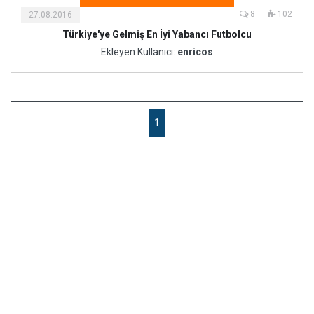
8
102
27.08.2016
Türkiye'ye Gelmiş En İyi Yabancı Futbolcu
Ekleyen Kullanıcı:
enricos
1