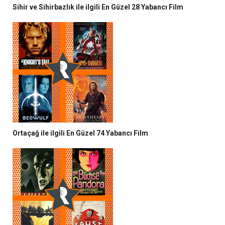
Sihir ve Sihirbazlık ile ilgili En Güzel 28 Yabancı Film
Ortaçağ ile ilgili En Güzel 74 Yabancı Film