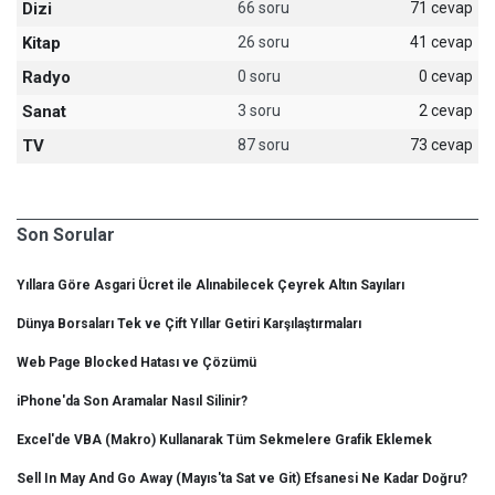
Dizi
66 soru
71 cevap
Kitap
26 soru
41 cevap
Radyo
0 soru
0 cevap
Sanat
3 soru
2 cevap
TV
87 soru
73 cevap
Son Sorular
Yıllara Göre Asgari Ücret ile Alınabilecek Çeyrek Altın Sayıları
Dünya Borsaları Tek ve Çift Yıllar Getiri Karşılaştırmaları
Web Page Blocked Hatası ve Çözümü
iPhone'da Son Aramalar Nasıl Silinir?
Excel'de VBA (Makro) Kullanarak Tüm Sekmelere Grafik Eklemek
Sell In May And Go Away (Mayıs'ta Sat ve Git) Efsanesi Ne Kadar Doğru?