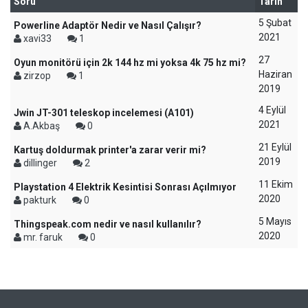
Soru
Tarih
5 Şubat
Powerline Adaptör Nedir ve Nasıl Çalışır?
2021
xavi33
1
27
Oyun monitörü için 2k 144 hz mi yoksa 4k 75 hz mi?
Haziran
zirzop
1
2019
4 Eylül
Jwin JT-301 teleskop incelemesi (A101)
2021
A.Akbaş
0
21 Eylül
Kartuş doldurmak printer'a zarar verir mi?
2019
dillinger
2
11 Ekim
Playstation 4 Elektrik Kesintisi Sonrası Açılmıyor
2020
pakturk
0
5 Mayıs
Thingspeak.com nedir ve nasıl kullanılır?
2020
mr. faruk
0