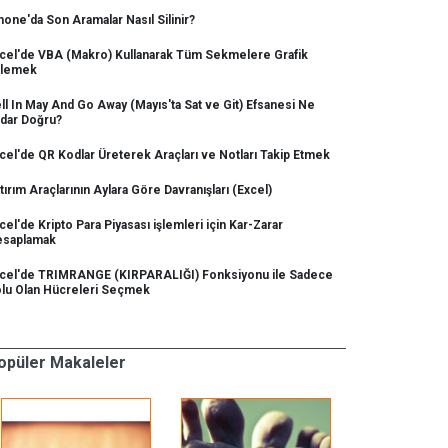
hone'da Son Aramalar Nasıl Silinir?
cel'de VBA (Makro) Kullanarak Tüm Sekmelere Grafik
klemek
ll In May And Go Away (Mayıs'ta Sat ve Git) Efsanesi Ne
dar Doğru?
cel'de QR Kodlar Üreterek Araçları ve Notları Takip Etmek
tırım Araçlarının Aylara Göre Davranışları (Excel)
cel'de Kripto Para Piyasası işlemleri için Kar-Zarar
saplamak
cel'de TRIMRANGE (KIRPARALIĞI) Fonksiyonu ile Sadece
lu Olan Hücreleri Seçmek
opüler Makaleler