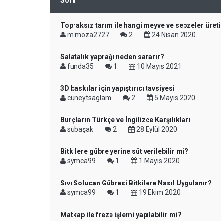
Soru
Topraksız tarım ile hangi meyve ve sebzeler üretil
mimoza2727
2
24 Nisan 2020
Salatalık yaprağı neden sararır?
funda35
1
10 Mayıs 2021
3D baskılar için yapıştırıcı tavsiyesi
cuneytsaglam
2
5 Mayıs 2020
Burçların Türkçe ve İngilizce Karşılıkları
subaşak
2
28 Eylül 2020
Bitkilere gübre yerine süt verilebilir mi?
symca99
1
1 Mayıs 2020
Sıvı Solucan Gübresi Bitkilere Nasıl Uygulanır?
symca99
1
19 Ekim 2020
Matkap ile freze işlemi yapılabilir mi?