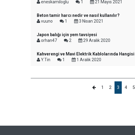
eneskamiloglu
1
21 Mayıs 2021
Beton tamir harcı nedir ve nasıl kullanılır?
vuuno
1
3 Nisan 2021
Japon balığı için yem tavsiyesi
orhan47
2
29 Aralık 2020
Kahverengi ve Mavi Elektrik Kablolarında Hangisi 
Y.Tin
1
1 Aralık 2020
1
2
3
4
5