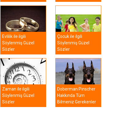
Evlilik ile ilgili
Çocuk ile ilgili
Söylenmiş Güzel
Söylenmiş Güzel
Sözler
Sözler
Zaman ile ilgili
Doberman Pinscher
Söylenmiş Güzel
Hakkında Tüm
Sözler
Bilmeniz Gerekenler