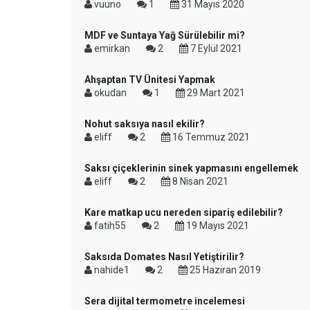
vuuno
1
31 Mayıs 2020
MDF ve Suntaya Yağ Sürülebilir mi?
emirkan
2
7 Eylül 2021
Ahşaptan TV Ünitesi Yapmak
okudan
1
29 Mart 2021
Nohut saksıya nasıl ekilir?
eliff
2
16 Temmuz 2021
Saksı çiçeklerinin sinek yapmasını engellemek
eliff
2
8 Nisan 2021
Kare matkap ucu nereden sipariş edilebilir?
fatih55
2
19 Mayıs 2021
Saksıda Domates Nasıl Yetiştirilir?
nahide1
2
25 Haziran 2019
Sera dijital termometre incelemesi