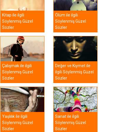
Kitap ile ilgili
Ölüm ile ilgili
Söylenmiş Güzel
Söylenmiş Güzel
Sözler
Sözler
Çalışmak ile ilgili
Değer ve Kıymet ile
Söylenmiş Güzel
ilgili Söylenmiş Güzel
Sözler
Sözler
Yaşlılık ile ilgili
Sanat ile ilgili
Söylenmiş Güzel
Söylenmiş Güzel
Sözler
Sözler