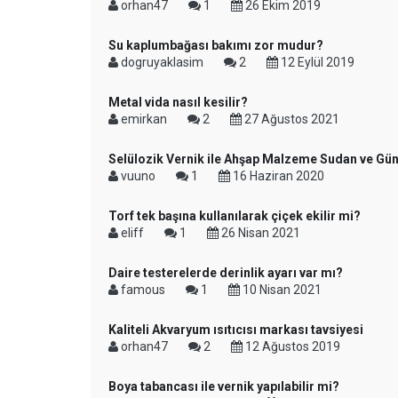
orhan47
1
26 Ekim 2019
Su kaplumbağası bakımı zor mudur?
dogruyaklasim
2
12 Eylül 2019
Metal vida nasıl kesilir?
emirkan
2
27 Ağustos 2021
Selülozik Vernik ile Ahşap Malzeme Sudan ve Gün
vuuno
1
16 Haziran 2020
Torf tek başına kullanılarak çiçek ekilir mi?
eliff
1
26 Nisan 2021
Daire testerelerde derinlik ayarı var mı?
famous
1
10 Nisan 2021
Kaliteli Akvaryum ısıtıcısı markası tavsiyesi
orhan47
2
12 Ağustos 2019
Boya tabancası ile vernik yapılabilir mi?