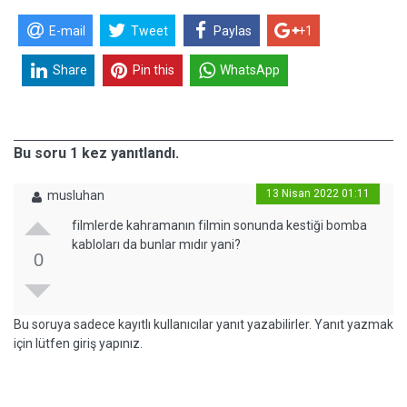
E-mail
Tweet
Paylas
+1
Share
Pin this
WhatsApp
Bu soru 1 kez yanıtlandı.
13 Nisan 2022 01:11
musluhan
filmlerde kahramanın filmin sonunda kestiği bomba
kabloları da bunlar mıdır yani?
0
Bu soruya sadece kayıtlı kullanıcılar yanıt yazabilirler. Yanıt yazmak
için lütfen giriş yapınız.