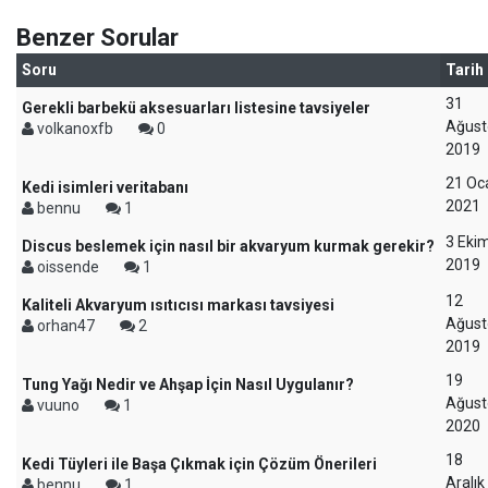
Benzer Sorular
Soru
Tarih
31
Gerekli barbekü aksesuarları listesine tavsiyeler
Ağust
volkanoxfb
0
2019
21 Oc
Kedi isimleri veritabanı
2021
bennu
1
3 Eki
Discus beslemek için nasıl bir akvaryum kurmak gerekir?
2019
oissende
1
12
Kaliteli Akvaryum ısıtıcısı markası tavsiyesi
Ağust
orhan47
2
2019
19
Tung Yağı Nedir ve Ahşap İçin Nasıl Uygulanır?
Ağust
vuuno
1
2020
18
Kedi Tüyleri ile Başa Çıkmak için Çözüm Önerileri
Aralık
bennu
1