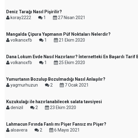
Deniz Tarağı Nasıl Pişirilir?
koray2222
1
27 Nisan 2021
Mangalda Çipura Yapmanın Püf Noktaları Nelerdir?
volkanoxfb
1
21 Ekim 2020
Dana Lokum Evde Nasıl Hazırlanır? İnternetteki En Başarılı Tarif
volkanoxfb
1
25 Ekim 2020
Yumurtanın Bozulup Bozulmadığı Nasıl Anlaşılır?
yagmurhuzun
2
7 Ocak 2021
Kuzukulağı ile hazırlanabilecek salata tavsiyesi
denizil
2
23 Ekim 2020
Lahmacun Fırında Fanlı mı Pişer Fansız mı Pişer?
aloavera
2
6 Mayıs 2021