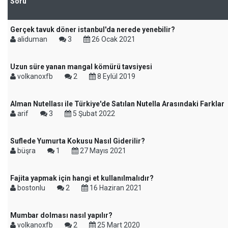
Soru
Gerçek tavuk döner istanbul'da nerede yenebilir?
aliduman
3
26 Ocak 2021
Uzun süre yanan mangal kömürü tavsiyesi
volkanoxfb
2
8 Eylül 2019
Alman Nutellası ile Türkiye'de Satılan Nutella Arasındaki Farklar
arif
3
5 Şubat 2022
Suflede Yumurta Kokusu Nasıl Giderilir?
büşra
1
27 Mayıs 2021
Fajita yapmak için hangi et kullanılmalıdır?
bostonlu
2
16 Haziran 2021
Mumbar dolması nasıl yapılır?
volkanoxfb
2
25 Mart 2020