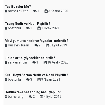
Tuz Bozulur Mu?
mimoza2727
1
3 Kasım 2020
Tranç Nedir ve Nasıl Pişirilir?
bostonlu
1
1 Ocak 2021
Mavi yumurta nedir ve faydaları nelerdir?
Hüseyin.Turan
2
6 Eylül 2019
Libido artıcı yiyecekler nelerdir?
serkan engin
1
18 Aralık 2020
Kuzu Beyti Sarma Nedir ve Nasıl Pişirilir?
bostonlu
3
9 Nisan 2021
Döküm tava seasoning nasıl yapılır?
bumerang
2
4 Eylül 2019