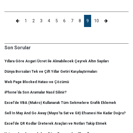
1
2
3
4
5
6
7
8
9
10
Son Sorular
Yıllara Göre Asgari Ücret ile Alınabilecek Çeyrek Altın Sayıları
Dünya Borsaları Tek ve Çift Yıllar Getiri Karşılaştırmaları
Web Page Blocked Hatası ve Çözümü
iPhone'da Son Aramalar Nasıl Silinir?
Excel'de VBA (Makro) Kullanarak Tüm Sekmelere Grafik Eklemek
Sell In May And Go Away (Mayıs'ta Sat ve Git) Efsanesi Ne Kadar Doğru?
Excel'de QR Kodlar Üreterek Araçları ve Notları Takip Etmek