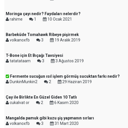
Moringa çayı nedir? Faydaları nelerdir?
rahime
1
10 Ocak 2021
Barbeküde Tomahawk Ribeye pişirmek
volkanoxfb
3
19 Aralık 2019
T-Bone için Et Bıçağı Tavsiyesi
tatatataam
3
3 Ağustos 2019
Fermente sucuğun ısıl işlem görmüş sucuktan farkı nedir?
DunkinMunkin2
2
29 Haziran 2019
Çay ile Birlikte En Güzel Giden 10 Tatlı
cukalvat or
2
6 Kasım 2020
Mangalda pamuk gibi kuzu şiş yapmanın sırları
volkanoxfb
3
31 Mart 2020