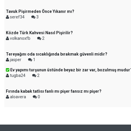
Tavuk Pişirmeden Önce Yıkanır mı?
seref34
3
Közde Türk Kahvesi Nasıl Pişirilir?
volkanoxfb
2
Tereyağını oda sıcaklığında bırakmak güvenli midir?
jasper
1
Ev yapımı turşunun üstünde beyaz bir zar var, bozulmuş mudur
tugba24
2
Fırında kabak tatlısı fanlı mı pişer fansız mı pişer?
aloavera
0