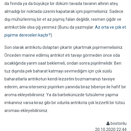
da fırında ya da büyükçe bir döküm tavada tavanın altının ateş
almadığı bir noktada üzerini kapatarak içini pişirmelisiniz. Sadece
dışı mühürlenmiş bir et az pişmiş falan değildir, resmen çiğdir ve
antrikot bile olsa çiğ yenmez (Bunu da yazmışlar:
Az orta ve çok et
pişirme dereceleri kaçtır?
).
Son olarak antrikotu dolaptan çıkartır çıkartmak pişirmemelisiniz.
Önceden marine edilmiş antrikot eti tavayı görmeden önce oda
sıcaklığında yarım saat beklemeli, ondan sonra pişirilmelidir. Ben
tuz dışında pek baharat katmayı sevmediğim için çok süslü
baharatlarla antrikotun kendi lezzetini bozmamanızı tavsiye
ederim, ama isterseniz pişirirken yanında biraz biberiye ile hafif bir
aroma ekleyebilirsiniz. Ya da barbekünüzde tütsüleme yapma
imkanınız varsa kiraz gibi bir odunla antrikota çok lezzetli bir tütsü
aroması ekleyebilirsiniz.
bostonlu
20.10.2020 22:44