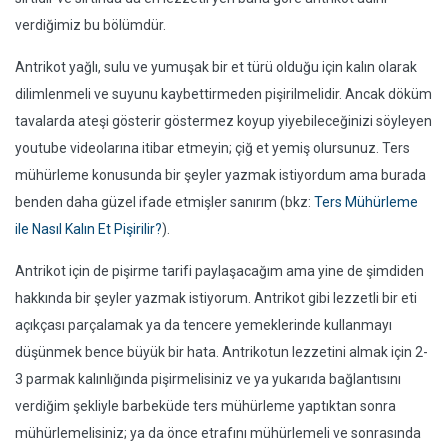
verdiğimiz bu bölümdür.
Antrikot yağlı, sulu ve yumuşak bir et türü olduğu için kalın olarak
dilimlenmeli ve suyunu kaybettirmeden pişirilmelidir. Ancak döküm
tavalarda ateşi gösterir göstermez koyup yiyebileceğinizi söyleyen
youtube videolarına itibar etmeyin; çiğ et yemiş olursunuz. Ters
mühürleme konusunda bir şeyler yazmak istiyordum ama burada
benden daha güzel ifade etmişler sanırım (bkz:
Ters Mühürleme
ile Nasıl Kalın Et Pişirilir?
).
Antrikot için de pişirme tarifi paylaşacağım ama yine de şimdiden
hakkında bir şeyler yazmak istiyorum. Antrikot gibi lezzetli bir eti
açıkçası parçalamak ya da tencere yemeklerinde kullanmayı
düşünmek bence büyük bir hata. Antrikotun lezzetini almak için 2-
3 parmak kalınlığında pişirmelisiniz ve ya yukarıda bağlantısını
verdiğim şekliyle barbeküde ters mühürleme yaptıktan sonra
mühürlemelisiniz; ya da önce etrafını mühürlemeli ve sonrasında