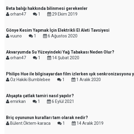
Beta balığı hakkında bilinmesi gerekenler
orhan47
1
29 Ekim 2019
Gönye Kesim Yapmak İçin Elektrikli El Aleti Tavsiyesi
vuuno
1
6 Ağustos 2020
Akvaryumda Su Yüzeyindeki Yağ Tabakası Neden Olur?
orhan47
1
14 Şubat 2020
Philips Hue ile bilgisayardan film izlerken ışık senkronizasyonu
Öz Hakiki Bumblebee
1
1 Aralık 2020
Ahşapta çatlak tamiri nasıl yapılır?
emirkan
1
6 Eylül 2021
Briç oyununun kuralları tam olarak nedir?
Bülent.Öktem-karaca
1
14 Aralık 2019