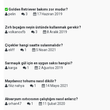
Golden Retriever bakımı zor mudur?
pelin
3
17 Haziran 2019
Zırh bıçağını neyin üstünde kullanmak gerekir?
volkanoxfb
3
8 Aralık 2019
Çiçekler hangi saatte sulanmalıdır?
eliff
1
5 Nisan 2021
Sarmaşık gül için en uygun saksı hangisi?
karga
1
2 Ağustos 2019
Maydanoz tohumu nasıl dikilir?
filiz nahya
1
14 Mayıs 2021
Akvaryum ısıtıcısının çalıştığını nasıl anlarız?
orhan47
1
11 Şubat 2020