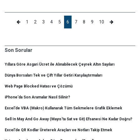
1
2
3
4
5
6
7
8
9
10
Son Sorular
Yıllara Göre Asgari Ücret ile Alınabilecek Çeyrek Altın Sayıları
Dünya Borsaları Tek ve Çift Yıllar Getiri Karşılaştırmaları
Web Page Blocked Hatası ve Çözümü
iPhone'da Son Aramalar Nasıl Silinir?
Excel'de VBA (Makro) Kullanarak Tüm Sekmelere Grafik Eklemek
Sell In May And Go Away (Mayıs'ta Sat ve Git) Efsanesi Ne Kadar Doğru?
Excel'de QR Kodlar Üreterek Araçları ve Notları Takip Etmek