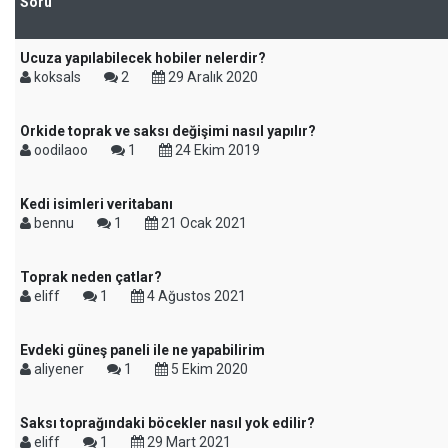
Soru
Ucuza yapılabilecek hobiler nelerdir?
koksals
2
29 Aralık 2020
Orkide toprak ve saksı değişimi nasıl yapılır?
oodilaoo
1
24 Ekim 2019
Kedi isimleri veritabanı
bennu
1
21 Ocak 2021
Toprak neden çatlar?
eliff
1
4 Ağustos 2021
Evdeki güneş paneli ile ne yapabilirim
aliyener
1
5 Ekim 2020
Saksı toprağındaki böcekler nasıl yok edilir?
eliff
1
29 Mart 2021