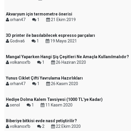
Akvaryum için termometre önerisi
orhan47
1
21 Ekim 2019
3D printer ile basılabilecek espresso parçaları
Godiva6
1
19 Mayıs 2021
Mangal Yaparken Hangi Şiş Çeşitleri Ne Amaçla Kullanılmalıdır?
volkanoxfb
1
26 Haziran 2020
Yunus Ciklet Çifti Yavrulama Hazırlıkları
orhan47
1
26 Kasım 2020
Hediye Dolma Kalem Tavsiyesi (1000 TL'ye Kadar)
senol
1
11 Kasım 2020
Biberiye bitkisi evde nasıl yetiştirilir?
volkanoxfb
2
22 Ekim 2020