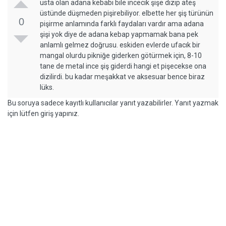
usta olan adana kebabı bile incecik şişe dizip ateş
üstünde düşmeden pişirebiliyor. elbette her şiş türünün
0
pişirme anlamında farklı faydaları vardır ama adana
şişi yok diye de adana kebap yapmamak bana pek
anlamlı gelmez doğrusu. eskiden evlerde ufacık bir
mangal olurdu pikniğe giderken götürmek için, 8-10
tane de metal ince şiş giderdi hangi et pişecekse ona
dizilirdi. bu kadar meşakkat ve aksesuar bence biraz
lüks.
Bu soruya sadece kayıtlı kullanıcılar yanıt yazabilirler. Yanıt yazmak
için lütfen giriş yapınız.