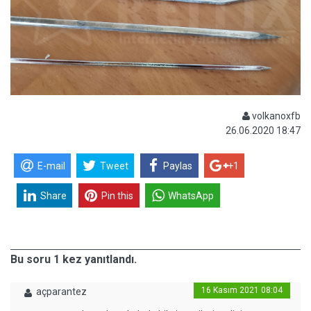
volkanoxfb
26.06.2020 18:47
E-mail
Tweet
Paylas
+1
Share
Pin this
WhatsApp
Bu soru 1 kez yanıtlandı.
16 Kasım 2021 08:04
açparantez