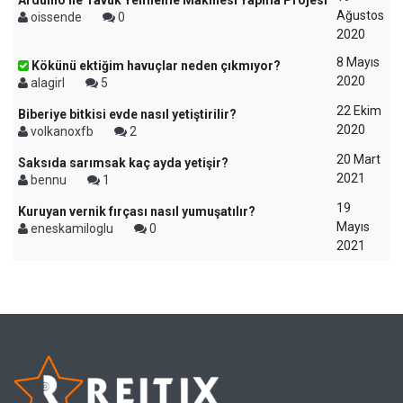
Arduino İle Tavuk Yemleme Makinesi Yapma Projesi
Ağustos
oissende
0
2020
8 Mayıs
Kökünü ektiğim havuçlar neden çıkmıyor?
2020
alagirl
5
22 Ekim
Biberiye bitkisi evde nasıl yetiştirilir?
2020
volkanoxfb
2
20 Mart
Saksıda sarımsak kaç ayda yetişir?
2021
bennu
1
19
Kuruyan vernik fırçası nasıl yumuşatılır?
Mayıs
eneskamiloglu
0
2021