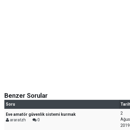
Benzer Sorular
Soru
Tari
2
Eve amatör güvenlik sistemi kurmak
Ağus
araratzh
0
2019