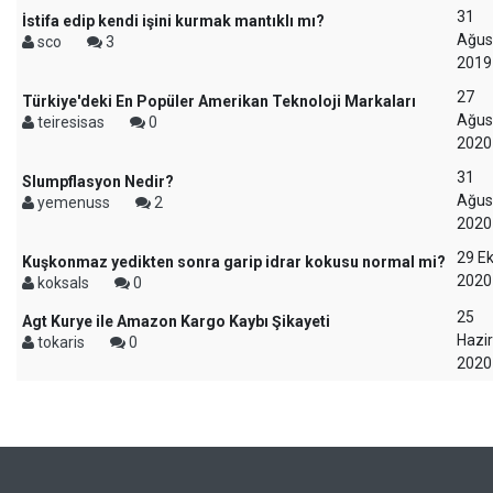
31
İstifa edip kendi işini kurmak mantıklı mı?
Ağus
sco
3
2019
27
Türkiye'deki En Popüler Amerikan Teknoloji Markaları
Ağus
teiresisas
0
2020
31
Slumpflasyon Nedir?
Ağus
yemenuss
2
2020
29 E
Kuşkonmaz yedikten sonra garip idrar kokusu normal mi?
2020
koksals
0
25
Agt Kurye ile Amazon Kargo Kaybı Şikayeti
Hazi
tokaris
0
2020