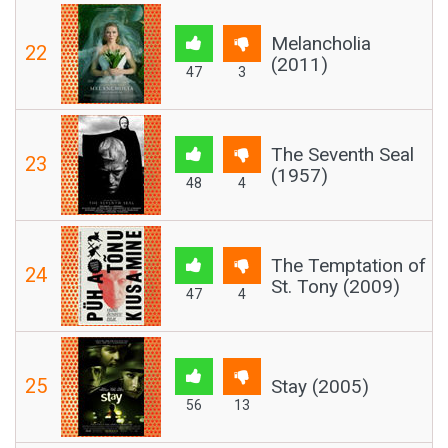
Melancholia
22
(2011)
47
3
The Seventh Seal
23
(1957)
48
4
The Temptation of
24
St. Tony (2009)
47
4
25
Stay (2005)
56
13