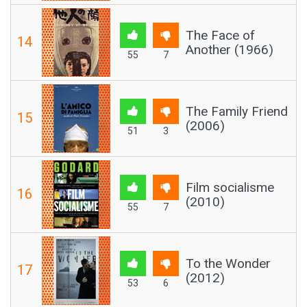
The Face of
14
Another (1966)
55
7
The Family Friend
15
(2006)
51
3
Film socialisme
16
(2010)
55
7
To the Wonder
17
(2012)
53
6