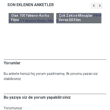
SON EKLENEN ANKETLER
Senaryosu Çok Zekice
Olan 100 Yabancı Korku
Çok Zekice Mesajlar
Ge
Filmi
Veren 50 Film
ncı
Hi
Al
M
Yorumlar
Bu ankete henüz hiç yorum yazılmamış. İlk yorumu yazan siz
olabilirsiniz.
Bu yazıya siz de yorum yapabilirsiniz
Yorumunuz