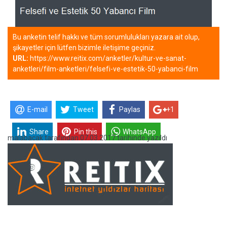
Bu anketin telif hakkı ve tüm sorumlulukları yazara ait olup,
şikayetler için lütfen bizimle iletişime geçiniz.
URL:
https://www.reitix.com/anketler/kultur-ve-sanat-
anketleri/film-anketleri/felsefi-ve-estetik-50-yabanci-film
E-mail
Tweet
Paylas
+1
Share
Pin this
WhatsApp
malabacak
tarafından
07.03.2017 tarihinde yazıldı