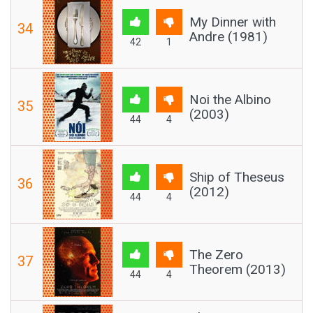
My Dinner with
34
Andre (1981)
42
1
Noi the Albino
35
(2003)
44
4
Ship of Theseus
36
(2012)
44
4
The Zero
37
Theorem (2013)
44
4