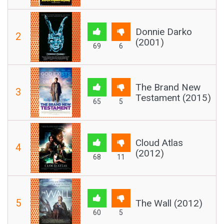
Donnie Darko
2
(2001)
69
6
The Brand New
3
Testament (2015)
65
5
Cloud Atlas
4
(2012)
68
11
5
The Wall (2012)
60
5