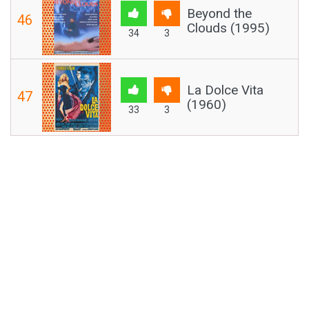
Beyond the
46
Clouds (1995)
34
3
La Dolce Vita
47
(1960)
33
3