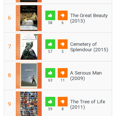
The Great Beauty
6
(2013)
58
6
Cemetery of
7
Splendour (2015)
57
5
A Serious Man
8
(2009)
63
11
The Tree of Life
9
(2011)
59
8