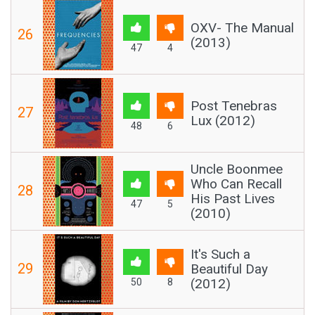
OXV- The Manual
26
(2013)
47
4
Post Tenebras
27
Lux (2012)
48
6
Uncle Boonmee
Who Can Recall
28
His Past Lives
47
5
(2010)
It's Such a
29
Beautiful Day
(2012)
50
8