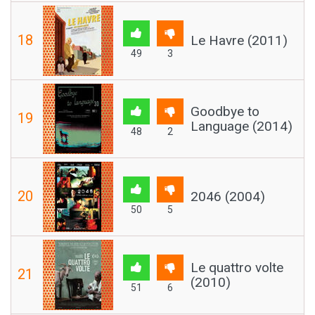
18
Le Havre (2011)
49
3
Goodbye to
19
Language (2014)
48
2
20
2046 (2004)
50
5
Le quattro volte
21
(2010)
51
6