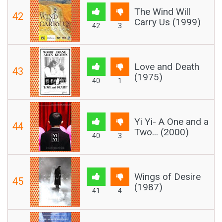
The Wind Will
42
Carry Us (1999)
42
3
Love and Death
43
(1975)
40
1
Yi Yi- A One and a
44
Two... (2000)
40
3
Wings of Desire
45
(1987)
41
4