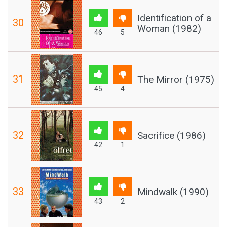
Identification of a
30
Woman (1982)
46
5
31
The Mirror (1975)
45
4
32
Sacrifice (1986)
42
1
33
Mindwalk (1990)
43
2