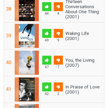
Thirteen
Conversations
38
About One Thing
44
4
(2001)
Waking Life
39
(2001)
49
9
You, the Living
40
(2007)
47
7
In Praise of Love
41
(2001)
42
2