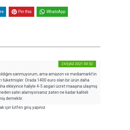
re
Pin this
WhatsApp
24 Eylül 2021 00:32
satıldığını sanmuyorum, ama amazon ve mediamarkt'ın
arı tüketmişler. Orada 1400 euro olan bir ürün daha
ır daha ekleyince haliyle 4-5 asgari ücret maaşına ulaşmış
etmeden satın alamıyorsanız zaten ne kadar kaliteli
miş demektir.
k için lütfen giriş yapınız.