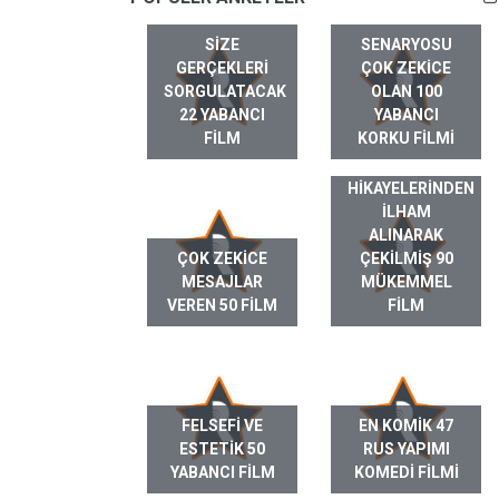
SIZE
SENARYOSU
GERÇEKLERI
ÇOK ZEKICE
SORGULATACAK
OLAN 100
22 YABANCI
YABANCI
FILM
KORKU FILMI
GERÇEK HAYAT
HIKAYELERINDEN
ILHAM
ALINARAK
ÇOK ZEKICE
ÇEKILMIŞ 90
MESAJLAR
MÜKEMMEL
VEREN 50 FILM
FILM
FELSEFI VE
EN KOMIK 47
ESTETIK 50
RUS YAPIMI
YABANCI FILM
KOMEDI FILMI