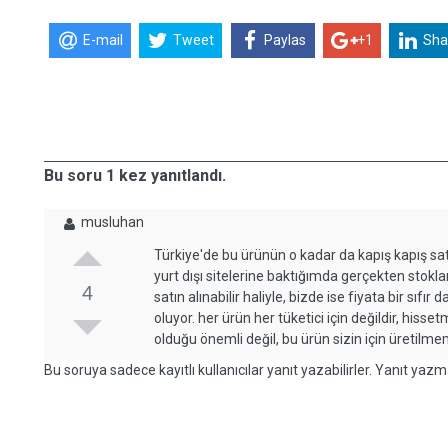
E-mail
Tweet
Paylas
+1
Sha
Bu soru 1 kez yanıtlandı.
musluhan
Türkiye'de bu ürünün o kadar da kapış kapış 
yurt dışı sitelerine baktığımda gerçekten stokl
4
satın alınabilir haliyle, bizde ise fiyata bir sıf
oluyor. her ürün her tüketici için değildir, hiss
olduğu önemli değil, bu ürün sizin için üretilme
Bu soruya sadece kayıtlı kullanıcılar yanıt yazabilirler. Yanıt yazma