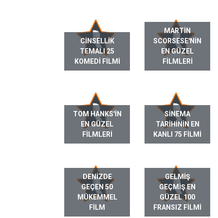
MARTIN
CINSELLIK
SCORSESE'NIN
TEMALI 25
EN GÜZEL
KOMEDI FILMI
FILMLERI
TOM HANKS'IN
SINEMA
EN GÜZEL
TARIHININ EN
FILMLERI
KANLI 75 FILMI
DENIZDE
GELMIŞ
GEÇEN 50
GEÇMIŞ EN
MÜKEMMEL
GÜZEL 100
FILM
FRANSIZ FILMI