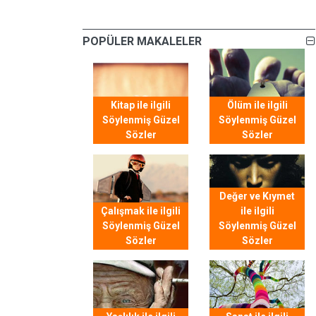
POPÜLER MAKALELER
Kitap ile ilgili
Ölüm ile ilgili
Söylenmiş Güzel
Söylenmiş Güzel
Sözler
Sözler
Değer ve Kıymet
Çalışmak ile ilgili
ile ilgili
Söylenmiş Güzel
Söylenmiş Güzel
Sözler
Sözler