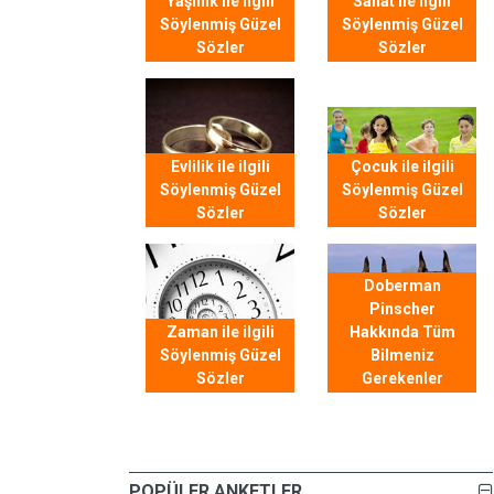
Yaşlılık ile ilgili
Sanat ile ilgili
Söylenmiş Güzel
Söylenmiş Güzel
Sözler
Sözler
Evlilik ile ilgili
Çocuk ile ilgili
Söylenmiş Güzel
Söylenmiş Güzel
Sözler
Sözler
Doberman
Pinscher
Zaman ile ilgili
Hakkında Tüm
Söylenmiş Güzel
Bilmeniz
Sözler
Gerekenler
POPÜLER ANKETLER