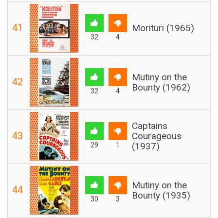
41
Morituri (1965)
32
4
Mutiny on the
42
Bounty (1962)
32
4
Captains
43
Courageous
(1937)
29
1
Mutiny on the
44
Bounty (1935)
30
3