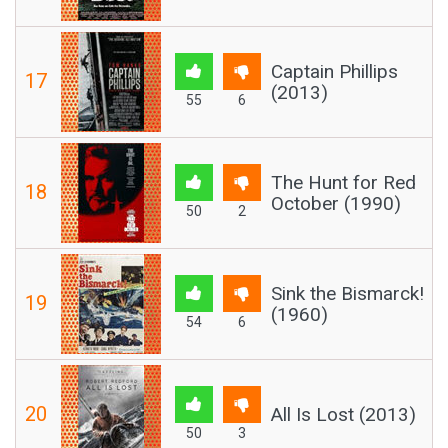
Captain Phillips
17
(2013)
55
6
The Hunt for Red
18
October (1990)
50
2
Sink the Bismarck!
19
(1960)
54
6
20
All Is Lost (2013)
50
3