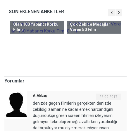
SON EKLENEN ANKETLER
Senaryosu Çok Zekice
Olan 100 Yabancı Korku
Çok Zekice Mesajlar
Ge
Filmi
Veren 50 Film
ncı
Hi
Al
M
Yorumlar
A.Akbaş
26.09.2017
denizde geçen filmlerin gerçekten denizde
çekildiği zaman ne kadar emek harcandığını
düşündükçe green screen filmleri izleyesim
gelmiyor. teknoloji emeği azaltırken yaratıcılığı
da törpülüyor mu diye merak ediyor insan