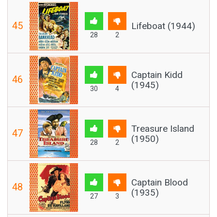
45
Lifeboat (1944)
28
2
Captain Kidd
46
(1945)
30
4
Treasure Island
47
(1950)
28
2
Captain Blood
48
(1935)
27
3