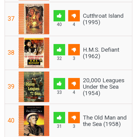
Cutthroat Island
37
(1995)
40
4
H.M.S. Defiant
38
(1962)
32
3
20,000 Leagues
39
Under the Sea
(1954)
33
4
The Old Man and
40
the Sea (1958)
31
3