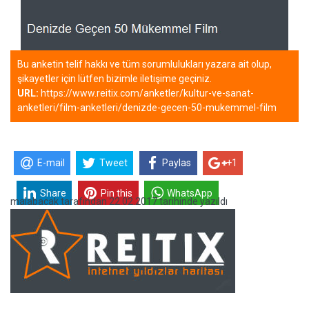
Bu anketin telif hakkı ve tüm sorumlulukları yazara ait olup,
şikayetler için lütfen bizimle iletişime geçiniz.
URL:
https://www.reitix.com/anketler/kultur-ve-sanat-
anketleri/film-anketleri/denizde-gecen-50-mukemmel-film
E-mail
Tweet
Paylas
+1
Share
Pin this
WhatsApp
malabacak
tarafından
22.02.2017 tarihinde yazıldı