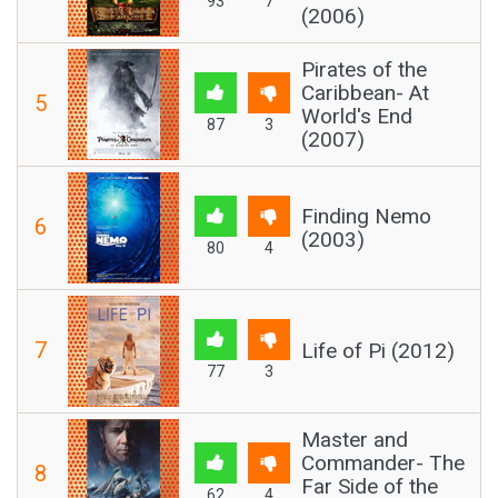
93
7
(2006)
Pirates of the
Caribbean- At
5
World's End
87
3
(2007)
Finding Nemo
6
(2003)
80
4
7
Life of Pi (2012)
77
3
Master and
Commander- The
8
Far Side of the
62
4