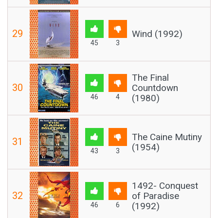
29
Wind (1992)
45
3
The Final
30
Countdown
(1980)
46
4
The Caine Mutiny
31
(1954)
43
3
1492- Conquest
32
of Paradise
(1992)
46
6