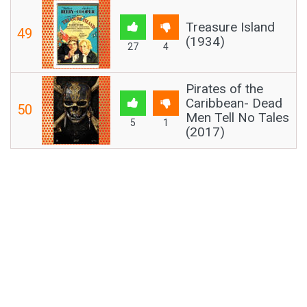
Treasure Island
49
(1934)
27
4
Pirates of the
Caribbean- Dead
50
Men Tell No Tales
5
1
(2017)