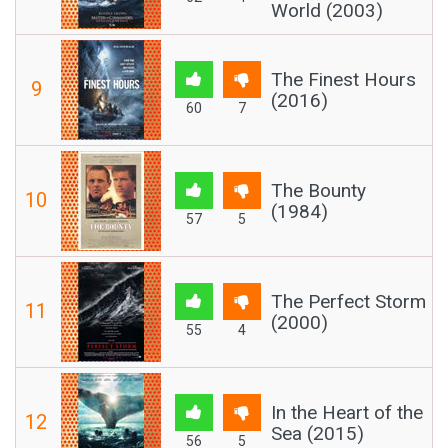
World (2003)
The Finest Hours
9
(2016)
60
7
The Bounty
10
(1984)
57
5
The Perfect Storm
11
(2000)
55
4
In the Heart of the
12
Sea (2015)
56
5