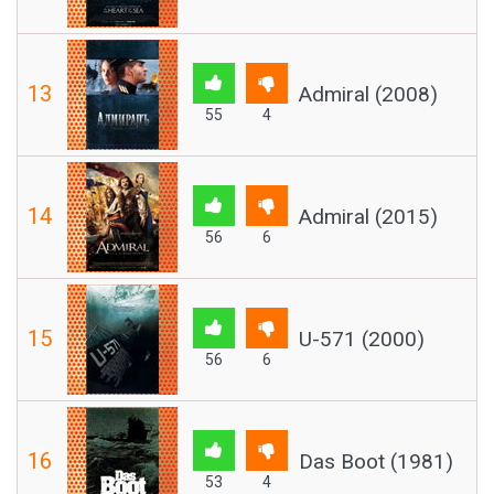
13
Admiral (2008)
55
4
14
Admiral (2015)
56
6
15
U-571 (2000)
56
6
16
Das Boot (1981)
53
4