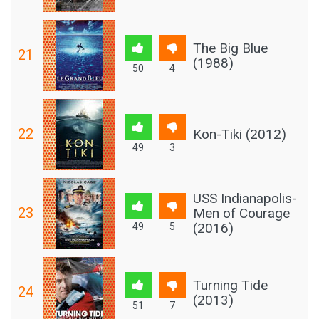
The Big Blue
21
(1988)
50
4
22
Kon-Tiki (2012)
49
3
USS Indianapolis-
23
Men of Courage
(2016)
49
5
Turning Tide
24
(2013)
51
7