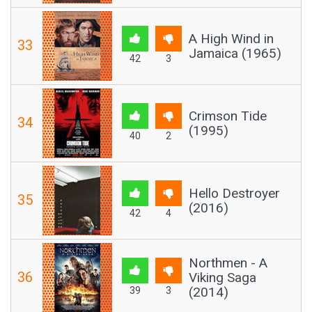
A High Wind in
33
Jamaica (1965)
42
3
Crimson Tide
34
(1995)
40
2
Hello Destroyer
35
(2016)
42
4
Northmen - A
36
Viking Saga
(2014)
39
3