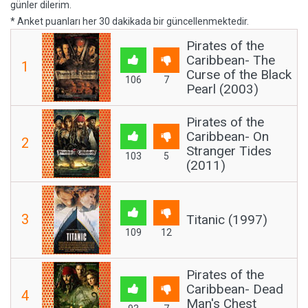
günler dilerim.
* Anket puanları her 30 dakikada bir güncellenmektedir.
Pirates of the
Caribbean- The
1
Curse of the Black
106
7
Pearl (2003)
Pirates of the
Caribbean- On
2
Stranger Tides
103
5
(2011)
3
Titanic (1997)
109
12
Pirates of the
Caribbean- Dead
4
Man's Chest