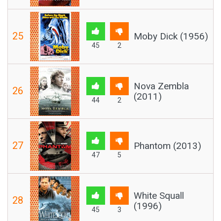
25
Moby Dick (1956)
45
2
Nova Zembla
26
(2011)
44
2
27
Phantom (2013)
47
5
White Squall
28
(1996)
45
3