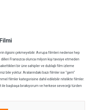
Filmi
n ilgisini çekmeyebilir. Avrupa filmleri nedense hep
e dilleri Fransızca olunca milyon kişi tavsiye etmeden
kettikleri bir üne sahipler ve dublajlı film izleme
z bile yoktur. Aralarındaki bazı filmler ise "gem"
el filmler kategorisine dahil edilebilir nitelikte filmler.
ket ile başbaşa bırakıyorum ve herkese seveceği türden