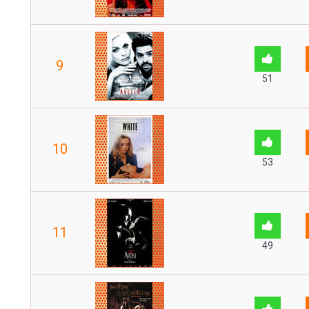
9
51
10
53
11
49