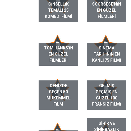
CINSELLIK
SCORSESE'NIN
TEMALI 25
EN GÜZEL
KOMEDI FILMI
FILMLERI
TOM HANKS'IN
SINEMA
EN GÜZEL
TARIHININ EN
FILMLERI
KANLI 75 FILMI
DENIZDE
GELMIŞ
GEÇEN 50
GEÇMIŞ EN
MÜKEMMEL
GÜZEL 100
FILM
FRANSIZ FILMI
SIHIR VE
SIHIRBAZLIK