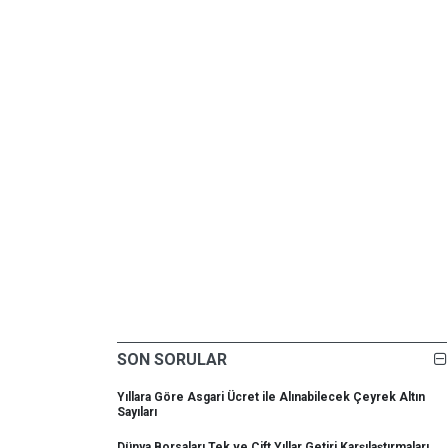
SON SORULAR
Yıllara Göre Asgari Ücret ile Alınabilecek Çeyrek Altın
Sayıları
Dünya Borsaları Tek ve Çift Yıllar Getiri Karşılaştırmaları