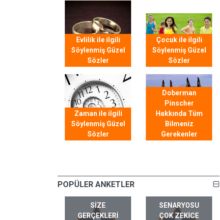
Evlilik ile ilgili
Çocuk ile ilgili
Söylenmiş Güzel
Söylenmiş Güzel
Sözler
Sözler
Doberman
Pinscher
Zaman ile ilgili
Hakkında Tüm
Söylenmiş Güzel
Bilmeniz
Sözler
Gerekenler
POPÜLER ANKETLER
SIZE
SENARYOSU
GERÇEKLERI
ÇOK ZEKICE