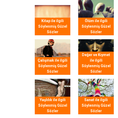
Kitap ile ilgili
Ölüm ile ilgili
Söylenmiş Güzel
Söylenmiş Güzel
Sözler
Sözler
Değer ve Kıymet
Çalışmak ile ilgili
ile ilgili
Söylenmiş Güzel
Söylenmiş Güzel
Sözler
Sözler
Yaşlılık ile ilgili
Sanat ile ilgili
Söylenmiş Güzel
Söylenmiş Güzel
Sözler
Sözler