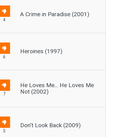
A Crime in Paradise (2001)
4
Heroines (1997)
6
He Loves Me... He Loves Me
Not (2002)
7
Don't Look Back (2009)
5