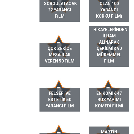
SORGULATACAK
OLAN 100
22 YABANCI
YABANCI
FILM
KORKU FILMI
GERÇEK HAYAT
HIKAYELERINDEN
ILHAM
ALINARAK
ÇOK ZEKICE
ÇEKILMIŞ 90
MESAJLAR
MÜKEMMEL
VEREN 50 FILM
FILM
FELSEFI VE
EN KOMIK 47
ESTETIK 50
RUS YAPIMI
YABANCI FILM
KOMEDI FILMI
MARTIN