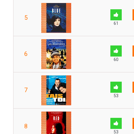
5
61
6
60
7
53
8
53