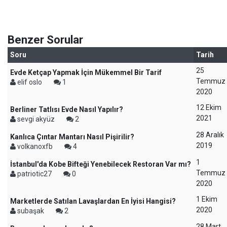
Benzer Sorular
Soru
Tarih
25
Evde Ketçap Yapmak İçin Mükemmel Bir Tarif
Temmuz
elif oslo
1
2020
12 Ekim
Berliner Tatlısı Evde Nasıl Yapılır?
2021
sevgi akyüz
2
28 Aralık
Kanlıca Çıntar Mantarı Nasıl Pişirilir?
2019
volkanoxfb
4
1
İstanbul'da Kobe Bifteği Yenebilecek Restoran Var mı?
Temmuz
patriotic27
0
2020
1 Ekim
Marketlerde Satılan Lavaşlardan En İyisi Hangisi?
2020
subaşak
2
28 Mart