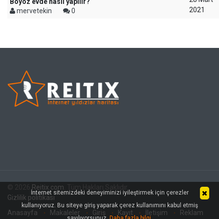
Boyoz evde nasıl yapılır?
2021
mervetekin
0
© 2026
Reitix.com
. Tüm Hakları Saklıdır.
İnternet sitemizdeki deneyiminizi iyileştirmek için çerezler
Gizlilik politikası
kullanıyoruz. Bu siteye giriş yaparak çerez kullanımını kabul etmiş
Anasayfa
Makaleler
Giriş
Kayıt
İletişim
Reklam
sayılıyorsunuz.
Daha fazla bilgi
.