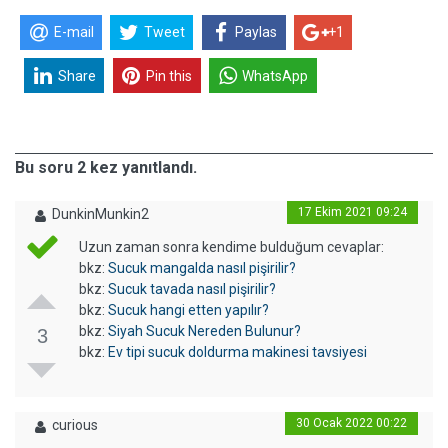
E-mail
Tweet
Paylas
+1
Share
Pin this
WhatsApp
Bu soru 2 kez yanıtlandı.
17 Ekim 2021 09:24
DunkinMunkin2
Uzun zaman sonra kendime bulduğum cevaplar:
bkz:
Sucuk mangalda nasıl pişirilir?
bkz:
Sucuk tavada nasıl pişirilir?
bkz:
Sucuk hangi etten yapılır?
bkz:
Siyah Sucuk Nereden Bulunur?
3
bkz:
Ev tipi sucuk doldurma makinesi tavsiyesi
30 Ocak 2022 00:22
curious