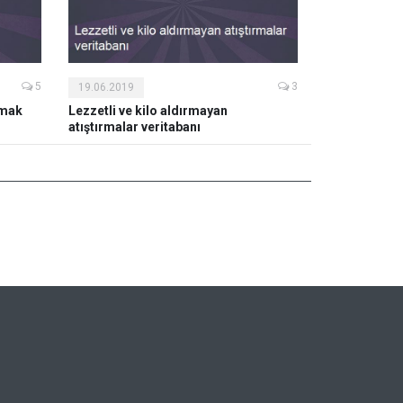
5
3
19.06.2019
pmak
Lezzetli ve kilo aldırmayan
atıştırmalar veritabanı