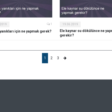
1
.2019
19.06.2019
Ele kaynar su dökülünce ne ya
yanıkları için ne yapmak gerek?
gerekir?
1
2
3