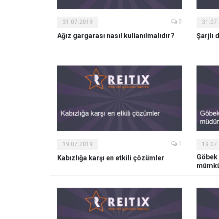
0
31.07.2019
31.07
Ağız gargarası nasıl kullanılmalıdır?
Şarjlı 
1
19.07.2019
19.07
Göbek 
Kabızlığa karşı en etkili çözümler
mümkü