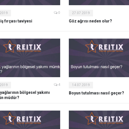
0
.2019
27.07.2019
diş fırçası taviyesi
Göz ağrısı neden olur?
4
.2019
14.07.2019
yağlarının bölgesel yakımı
Boyun tutulması nasıl geçer?
n müdür?