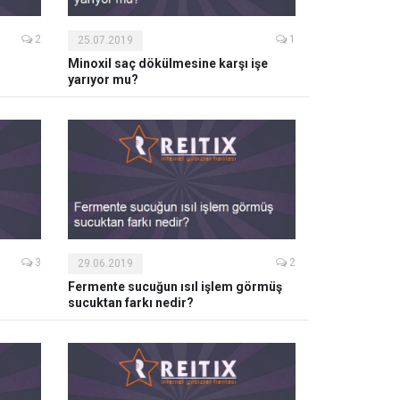
2
1
25.07.2019
Minoxil saç dökülmesine karşı işe
yarıyor mu?
3
2
29.06.2019
Fermente sucuğun ısıl işlem görmüş
sucuktan farkı nedir?