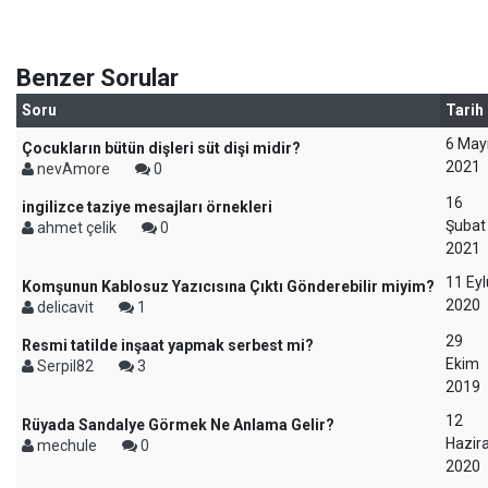
Benzer Sorular
Soru
Tarih
6 May
Çocukların bütün dişleri süt dişi midir?
2021
nevAmore
0
16
ingilizce taziye mesajları örnekleri
Şubat
ahmet çelik
0
2021
11 Eyl
Komşunun Kablosuz Yazıcısına Çıktı Gönderebilir miyim?
2020
delicavit
1
29
Resmi tatilde inşaat yapmak serbest mi?
Ekim
Serpil82
3
2019
12
Rüyada Sandalye Görmek Ne Anlama Gelir?
Hazir
mechule
0
2020