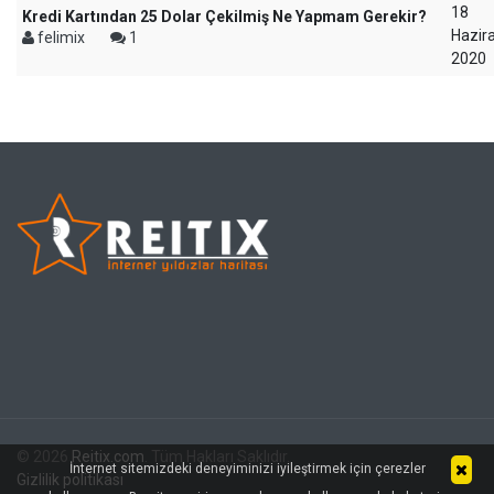
18
Kredi Kartından 25 Dolar Çekilmiş Ne Yapmam Gerekir?
Hazir
felimix
1
2020
© 2026
Reitix.com
. Tüm Hakları Saklıdır.
İnternet sitemizdeki deneyiminizi iyileştirmek için çerezler
Gizlilik politikası