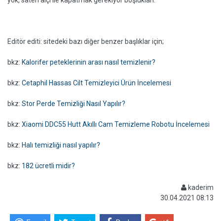
yok, saten alçı ile kapatmak gerekiyor boşlukları.
Editör editi: sitedeki bazı diğer benzer başlıklar için;
bkz:
Kalorifer peteklerinin arası nasıl temizlenir?
bkz:
Cetaphil Hassas Cilt Temizleyici Ürün İncelemesi
bkz:
Stor Perde Temizliği Nasıl Yapılır?
bkz:
Xiaomi DDC55 Hutt Akıllı Cam Temizleme Robotu İncelemesi
bkz:
Halı temizliği nasıl yapılır?
bkz:
182 ücretli midir?
kaderim
30.04.2021 08:13