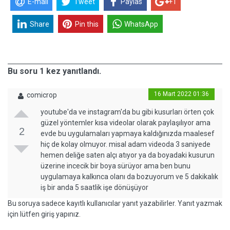
E-mail
Tweet
Paylas
+1
Share
Pin this
WhatsApp
Bu soru 1 kez yanıtlandı.
16 Mart 2022 01:36
comicrop
youtube'da ve instagram'da bu gibi kusurları örten çok
güzel yöntemler kısa videolar olarak paylaşılıyor ama
2
evde bu uygulamaları yapmaya kaldığınızda maalesef
hiç de kolay olmuyor. misal adam videoda 3 saniyede
hemen deliğe saten alçı atıyor ya da boyadaki kusurun
üzerine incecik bir boya sürüyor ama ben bunu
uygulamaya kalkınca olanı da bozuyorum ve 5 dakikalık
iş bir anda 5 saatlik işe dönüşüyor
Bu soruya sadece kayıtlı kullanıcılar yanıt yazabilirler. Yanıt yazmak
için lütfen giriş yapınız.