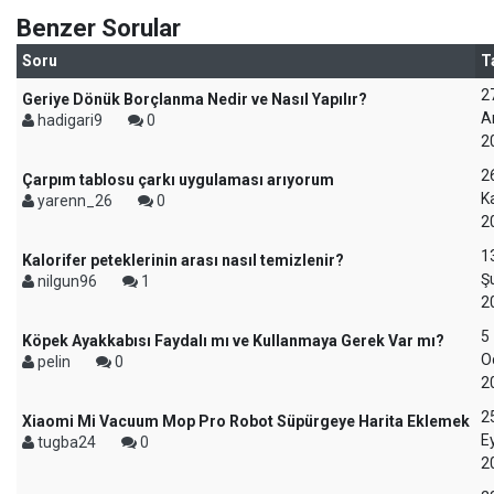
Benzer Sorular
Soru
T
2
Geriye Dönük Borçlanma Nedir ve Nasıl Yapılır?
Ar
hadigari9
0
2
2
Çarpım tablosu çarkı uygulaması arıyorum
K
yarenn_26
0
2
1
Kalorifer peteklerinin arası nasıl temizlenir?
Ş
nilgun96
1
2
5
Köpek Ayakkabısı Faydalı mı ve Kullanmaya Gerek Var mı?
O
pelin
0
2
2
Xiaomi Mi Vacuum Mop Pro Robot Süpürgeye Harita Eklemek
Ey
tugba24
0
2