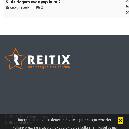
2
Suda doğum evde yapılır mı?
Ar
sezginipek
0
2
© 2026
Reitix.com
. Tüm Hakları Saklıdır.
İnternet sitemizdeki deneyiminizi iyileştirmek için çerezler
Gizlilik politikası
kullanıyoruz. Bu siteye giriş yaparak çerez kullanımını kabul etmiş