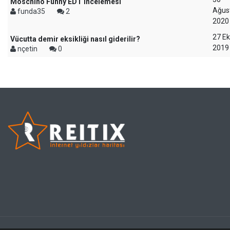
Moschino Funny EDT incelemesi
Ağus
funda35
2
2020
27 E
Vücutta demir eksikliği nasıl giderilir?
2019
nçetin
0