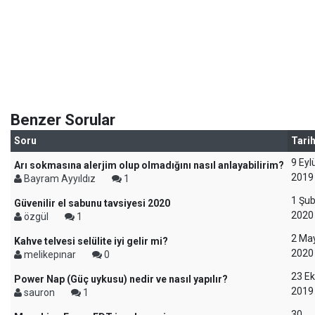
Benzer Sorular
Soru
Tari
9 Eyl
Arı sokmasına alerjim olup olmadığını nasıl anlayabilirim?
2019
Bayram Ayyıldız
1
1 Şu
Güvenilir el sabunu tavsiyesi 2020
2020
özgül
1
2 Ma
Kahve telvesi selülite iyi gelir mi?
2020
melikepınar
0
23 E
Power Nap (Güç uykusu) nedir ve nasıl yapılır?
2019
sauron
1
30