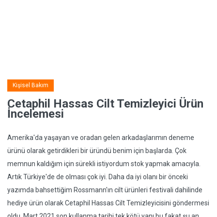
Kişisel Bakım
Cetaphil Hassas Cilt Temizleyici Ürün
İncelemesi
Amerika'da yaşayan ve oradan gelen arkadaşlarımın deneme
ürünü olarak getirdikleri bir üründü benim için başlarda. Çok
memnun kaldığım için sürekli istiyordum stok yapmak amacıyla.
Artık Türkiye'de de olması çok iyi. Daha da iyi olanı bir önceki
yazımda bahsettiğim Rossmann'ın cilt ürünleri festivali dahilinde
hediye ürün olarak Cetaphil Hassas Cilt Temizleyicisini göndermesi
oldu. Mart 2021 son kullanma tarihi tek kötü yanı bu fakat şu an