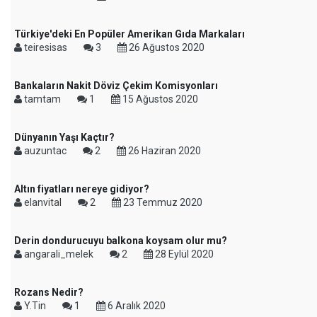
Türkiye'deki En Popüler Amerikan Gıda Markaları
teiresisas
3
26 Ağustos 2020
Bankaların Nakit Döviz Çekim Komisyonları
tamtam
1
15 Ağustos 2020
Dünyanın Yaşı Kaçtır?
auzuntac
2
26 Haziran 2020
Altın fiyatları nereye gidiyor?
elanvital
2
23 Temmuz 2020
Derin dondurucuyu balkona koysam olur mu?
angarali_melek
2
28 Eylül 2020
Rozans Nedir?
Y.Tin
1
6 Aralık 2020