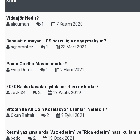
Soru
Vidanjör Nedir?
aliduman
1
7 Kasım 2020
Bana ait olmayan HGS borcu için ne yapmalıyım?
açparantez
1
23 Mart 2021
Paulo Coelho Mason mudur?
Eyüp Demir
1
2 Ekim 2021
2020 Banka kasaları yıllık ücretleri ne kadar?
sevki34
2
18 Aralık 2019
Bitcoin ile Alt Coin Korelasyon Oranları Nelerdir?
Okan Baltalı
2
8 Eylül 2021
Resmi yazışmalarda “Arz ederim” ve “Rica ederim” nasıl kullanılı
bedo
2
19 Ocak 2021