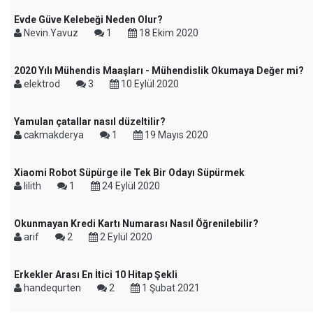
Evde Güve Kelebeği Neden Olur?
Nevin.Yavuz
1
18 Ekim 2020
2020 Yılı Mühendis Maaşları - Mühendislik Okumaya Değer mi?
elektrod
3
10 Eylül 2020
Yamulan çatallar nasıl düzeltilir?
cakmakderya
1
19 Mayıs 2020
Xiaomi Robot Süpürge ile Tek Bir Odayı Süpürmek
lilith
1
24 Eylül 2020
Okunmayan Kredi Kartı Numarası Nasıl Öğrenilebilir?
arif
2
2 Eylül 2020
Erkekler Arası En İtici 10 Hitap Şekli
handequrten
2
1 Şubat 2021