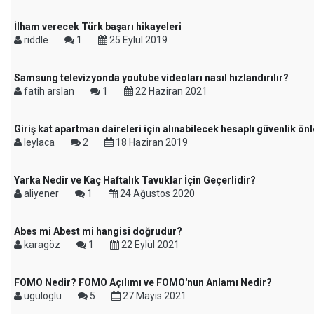
İlham verecek Türk başarı hikayeleri
riddle
1
25 Eylül 2019
Samsung televizyonda youtube videoları nasıl hızlandırılır?
fatih arslan
1
22 Haziran 2021
Giriş kat apartman daireleri için alınabilecek hesaplı güvenlik ön
leylaca
2
18 Haziran 2019
Yarka Nedir ve Kaç Haftalık Tavuklar İçin Geçerlidir?
aliyener
1
24 Ağustos 2020
Abes mi Abest mi hangisi doğrudur?
karagöz
1
22 Eylül 2021
FOMO Nedir? FOMO Açılımı ve FOMO'nun Anlamı Nedir?
uguloglu
5
27 Mayıs 2021