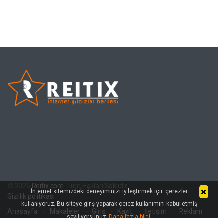
© 2026
Reitix.com
. Tüm Hakları Saklıdır.
İnternet sitemizdeki deneyiminizi iyileştirmek için çerezler
Gizlilik politikası
kullanıyoruz. Bu siteye giriş yaparak çerez kullanımını kabul etmiş
Anasayfa
Makaleler
Giriş
Kayıt
İletişim
Reklam
sayılıyorsunuz.
Daha fazla bilgi
.