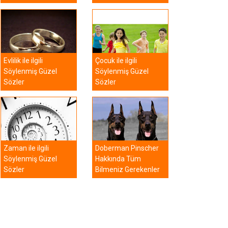
Evlilik ile ilgili
Çocuk ile ilgili
Söylenmiş Güzel
Söylenmiş Güzel
Sözler
Sözler
Zaman ile ilgili
Doberman Pinscher
Söylenmiş Güzel
Hakkında Tüm
Sözler
Bilmeniz Gerekenler