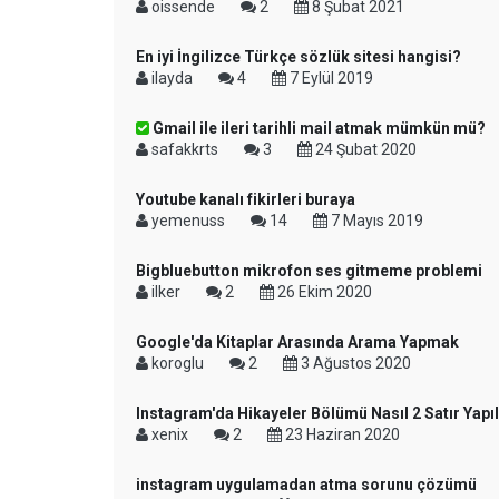
oissende
2
8 Şubat 2021
En iyi İngilizce Türkçe sözlük sitesi hangisi?
ilayda
4
7 Eylül 2019
Gmail ile ileri tarihli mail atmak mümkün mü?
safakkrts
3
24 Şubat 2020
Youtube kanalı fikirleri buraya
yemenuss
14
7 Mayıs 2019
Bigbluebutton mikrofon ses gitmeme problemi
ilker
2
26 Ekim 2020
Google'da Kitaplar Arasında Arama Yapmak
koroglu
2
3 Ağustos 2020
Instagram'da Hikayeler Bölümü Nasıl 2 Satır Yapıl
xenix
2
23 Haziran 2020
instagram uygulamadan atma sorunu çözümü