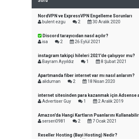
Soru
NordVPN ve ExpressVPN Engelleme Sorunları
bulent ezgu
2
30 Aralık 2020
Discord tarayıcıdan nasıl açılır?
isa
2
26 Eylül 2021
instagram takipçi hileleri 2021'de çalışıyor mu?
Bayram Ayyıldız
1
8 Şubat 2021
Apartmanda fiber internet var mı nasıl anlarım?
aliduman
2
18 Nisan 2020
internet sitesinden para kazanmak için Adsense al
Advertiser Guy
1
2 Aralık 2019
Amazon'da Hangi Kartların Puanlarını Kullanabili
serseri0981
2
7 Ocak 2021
Reseller Hosting (Bayi Hosting) Nedir?