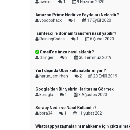
awrixe
1
9 Haziran 2020
Amazon Prime Nedir ve Faydaları Nelerdir?
voodoohack
1
17 Eylül 2020
isimtescil'e domain transferi nasıl yapılır?
RainingCodes
1
6 Şubat 2020
Gmail'de imza nasıl eklenir?
dillinger
3
30 Temmuz 2019
Yurt dışında Uber kullanabilir miyim?
harun_emirhan
2
23 Eylül 2019
Google'dan Bir Şehrin Haritasını Görmek
koroglu
1
3 Ağustos 2020
Scrapy Nedir ve Nasıl Kullanılır?
bora34
1
11 Şubat 2021
Whatsapp yazışmalarını mahkeme için çıktı alma