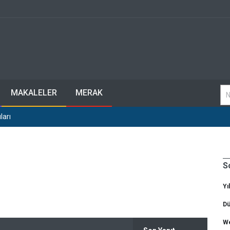
MAKALELER
MERAK
ları
S
Yı
Dü
We