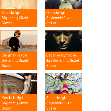
Kitap ile ilgili
Ölüm ile ilgili
Söylenmiş Güzel
Söylenmiş Güzel
Sözler
Sözler
Çalışmak ile ilgili
Değer ve Kıymet ile
Söylenmiş Güzel
ilgili Söylenmiş Güzel
Sözler
Sözler
Yaşlılık ile ilgili
Sanat ile ilgili
Söylenmiş Güzel
Söylenmiş Güzel
Sözler
Sözler