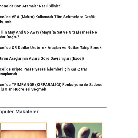
hone'da Son Aramalar Nasıl Silinir?
cel'de VBA (Makro) Kullanarak Tüm Sekmelere Grafik
klemek
ll In May And Go Away (Mayıs'ta Sat ve Git) Efsanesi Ne
dar Doğru?
cel'de QR Kodlar Üreterek Araçları ve Notları Takip Etmek
tırım Araçlarının Aylara Göre Davranışları (Excel)
cel'de Kripto Para Piyasası işlemleri için Kar-Zarar
saplamak
cel'de TRIMRANGE (KIRPARALIĞI) Fonksiyonu ile Sadece
lu Olan Hücreleri Seçmek
opüler Makaleler