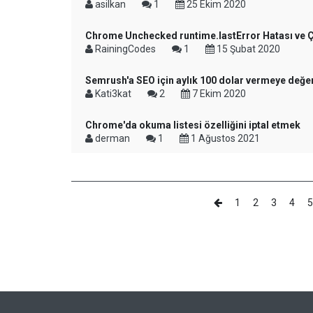
asilkan
1
25 Ekim 2020
Chrome Unchecked runtime.lastError Hatası ve
RainingCodes
1
15 Şubat 2020
Semrush'a SEO için aylık 100 dolar vermeye değe
Kati3kat
2
7 Ekim 2020
Chrome'da okuma listesi özelliğini iptal etmek
derman
1
1 Ağustos 2021
1
2
3
4
5