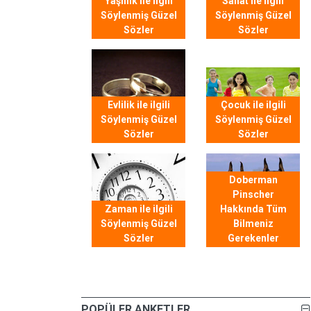
Yaşlılık ile ilgili
Sanat ile ilgili
Söylenmiş Güzel
Söylenmiş Güzel
Sözler
Sözler
Evlilik ile ilgili
Çocuk ile ilgili
Söylenmiş Güzel
Söylenmiş Güzel
Sözler
Sözler
Doberman
Pinscher
Zaman ile ilgili
Hakkında Tüm
Söylenmiş Güzel
Bilmeniz
Sözler
Gerekenler
POPÜLER ANKETLER