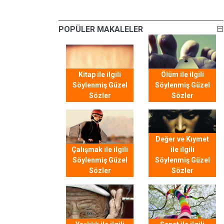
POPÜLER MAKALELER
Kitap ile ilgili
Ölüm ile ilgili
Söylenmiş Güzel
Söylenmiş Güzel
Sözler
Sözler
Değer ve Kıymet
Çalışmak ile ilgili
ile ilgili
Söylenmiş Güzel
Söylenmiş Güzel
Sözler
Sözler