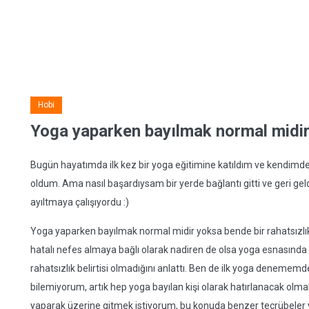
Hobi
Yoga yaparken bayılmak normal midi
Bugün hayatımda ilk kez bir yoga eğitimine katıldım ve kendimde
oldum. Ama nasıl başardıysam bir yerde bağlantı gitti ve geri ge
ayıltmaya çalışıyordu :)
Yoga yaparken bayılmak normal midir yoksa bende bir rahatsızlık
hatalı nefes almaya bağlı olarak nadiren de olsa yoga esnasında 
rahatsızlık belirtisi olmadığını anlattı. Ben de ilk yoga denem
bilemiyorum, artık hep yoga bayılan kişi olarak hatırlanacak olm
yaparak üzerine gitmek istiyorum, bu konuda benzer tecrübeler y