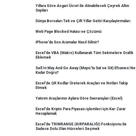
Yıllara Göre Asgari Ücret ile Alınabilecek Çeyrek Altın
Sayıları
Dünya Borsaları Tek ve Çift Yıllar Getiri Karşılaştırmaları
Web Page Blocked Hatası ve Çözümü
iPhone'da Son Aramalar Nasıl Silinir?
Excel'de VBA (Makro) Kullanarak Tüm Sekmelere Grafik
Eklemek
Sell In May And Go Away (Mayıs'ta Sat ve Git) Efsanesi Ne
Kadar Doğru?
Excel'de QR Kodlar Üreterek Araçları ve Notları Takip
Etmek
Yatırım Araçlarının Aylara Göre Davranışları (Excel)
Excel'de Kripto Para Piyasası işlemleri için Kar-Zarar
Hesaplamak
Excel'de TRIMRANGE (KIRPARALIĞI) Fonksiyonu ile
Sadece Dolu Olan Hücreleri Seçmek