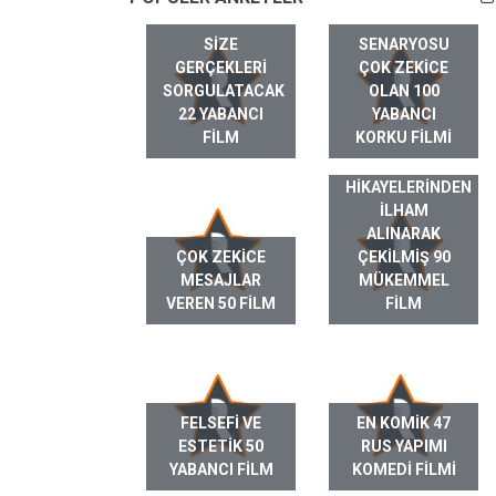
SIZE
SENARYOSU
GERÇEKLERI
ÇOK ZEKICE
SORGULATACAK
OLAN 100
22 YABANCI
YABANCI
FILM
KORKU FILMI
GERÇEK HAYAT
HIKAYELERINDEN
ILHAM
ALINARAK
ÇOK ZEKICE
ÇEKILMIŞ 90
MESAJLAR
MÜKEMMEL
VEREN 50 FILM
FILM
FELSEFI VE
EN KOMIK 47
ESTETIK 50
RUS YAPIMI
YABANCI FILM
KOMEDI FILMI