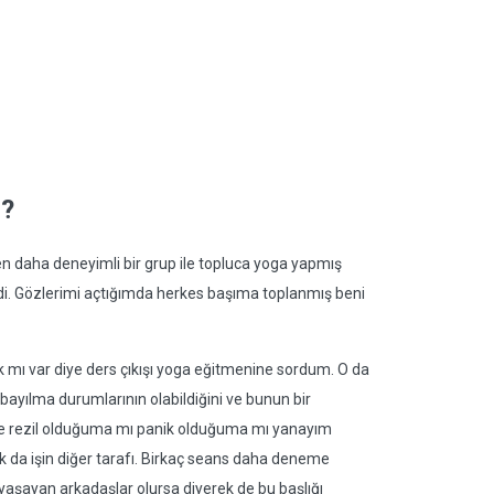
r?
n daha deneyimli bir grup ile topluca yoga yapmış
ldi. Gözlerimi açtığımda herkes başıma toplanmış beni
 mı var diye ders çıkışı yoga eğitmenine sordum. O da
bayılma durumlarının olabildiğini ve bunun bir
emde rezil olduğuma mı panik olduğuma mı yanayım
ak da işin diğer tarafı. Birkaç seans daha deneme
aşayan arkadaşlar olursa diyerek de bu başlığı