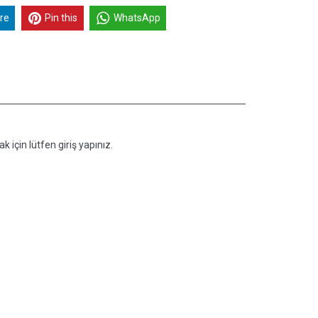
re
Pin this
WhatsApp
k için lütfen giriş yapınız.