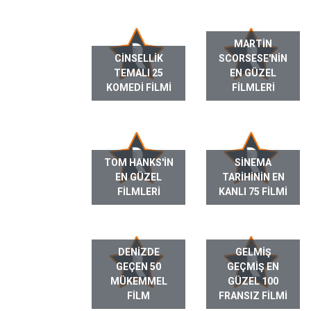
MARTIN
CINSELLIK
SCORSESE'NIN
TEMALI 25
EN GÜZEL
KOMEDI FILMI
FILMLERI
TOM HANKS'IN
SINEMA
EN GÜZEL
TARIHININ EN
FILMLERI
KANLI 75 FILMI
DENIZDE
GELMIŞ
GEÇEN 50
GEÇMIŞ EN
MÜKEMMEL
GÜZEL 100
FILM
FRANSIZ FILMI