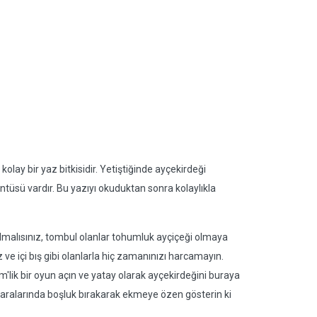
kolay bir yaz bitkisidir. Yetiştiğinde ayçekirdeği
ntüsü vardır. Bu yazıyı okuduktan sonra kolaylıkla
olmalısınız, tombul olanlar tohumluk ayçiçeği olmaya
z ve içi bış gibi olanlarla hiç zamanınızı harcamayın.
cm'lik bir oyun açın ve yatay olarak ayçekirdeğini buraya
 aralarında boşluk bırakarak ekmeye özen gösterin ki