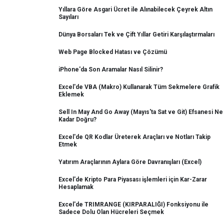
Yıllara Göre Asgari Ücret ile Alınabilecek Çeyrek Altın
Sayıları
Dünya Borsaları Tek ve Çift Yıllar Getiri Karşılaştırmaları
Web Page Blocked Hatası ve Çözümü
iPhone'da Son Aramalar Nasıl Silinir?
Excel'de VBA (Makro) Kullanarak Tüm Sekmelere Grafik
Eklemek
Sell In May And Go Away (Mayıs'ta Sat ve Git) Efsanesi Ne
Kadar Doğru?
Excel'de QR Kodlar Üreterek Araçları ve Notları Takip
Etmek
Yatırım Araçlarının Aylara Göre Davranışları (Excel)
Excel'de Kripto Para Piyasası işlemleri için Kar-Zarar
Hesaplamak
Excel'de TRIMRANGE (KIRPARALIĞI) Fonksiyonu ile
Sadece Dolu Olan Hücreleri Seçmek