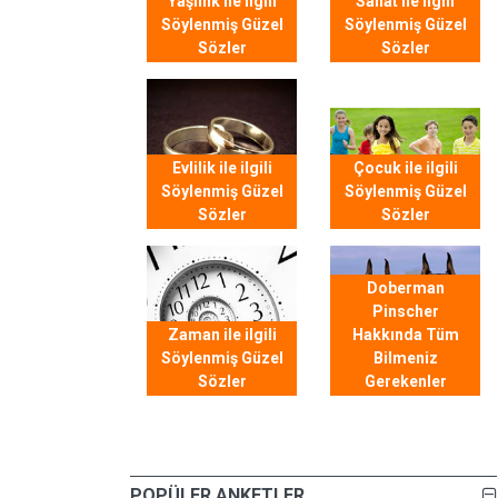
Yaşlılık ile ilgili
Sanat ile ilgili
Söylenmiş Güzel
Söylenmiş Güzel
Sözler
Sözler
Evlilik ile ilgili
Çocuk ile ilgili
Söylenmiş Güzel
Söylenmiş Güzel
Sözler
Sözler
Doberman
Pinscher
Zaman ile ilgili
Hakkında Tüm
Söylenmiş Güzel
Bilmeniz
Sözler
Gerekenler
POPÜLER ANKETLER