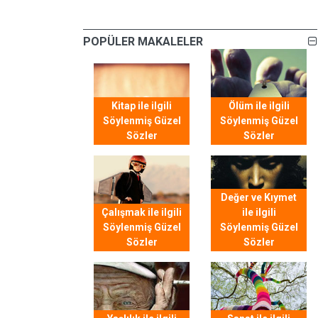
POPÜLER MAKALELER
Kitap ile ilgili
Ölüm ile ilgili
Söylenmiş Güzel
Söylenmiş Güzel
Sözler
Sözler
Değer ve Kıymet
Çalışmak ile ilgili
ile ilgili
Söylenmiş Güzel
Söylenmiş Güzel
Sözler
Sözler