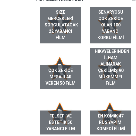
SIZE
SENARYOSU
GERÇEKLERI
ÇOK ZEKICE
SORGULATACAK
OLAN 100
22 YABANCI
YABANCI
FILM
KORKU FILMI
GERÇEK HAYAT
HIKAYELERINDEN
ILHAM
ALINARAK
ÇOK ZEKICE
ÇEKILMIŞ 90
MESAJLAR
MÜKEMMEL
VEREN 50 FILM
FILM
FELSEFI VE
EN KOMIK 47
ESTETIK 50
RUS YAPIMI
YABANCI FILM
KOMEDI FILMI