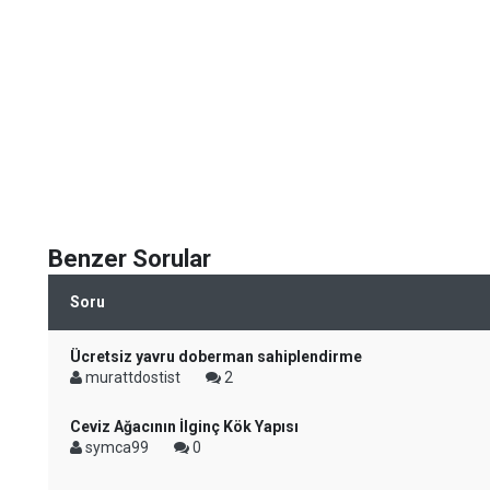
Benzer Sorular
Soru
Ücretsiz yavru doberman sahiplendirme
murattdostist
2
Ceviz Ağacının İlginç Kök Yapısı
symca99
0