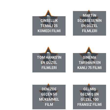
MARTIN
CINSELLIK
SCORSESE'NIN
TEMALI 25
EN GÜZEL
KOMEDI FILMI
FILMLERI
TOM HANKS'IN
SINEMA
EN GÜZEL
TARIHININ EN
FILMLERI
KANLI 75 FILMI
DENIZDE
GELMIŞ
GEÇEN 50
GEÇMIŞ EN
MÜKEMMEL
GÜZEL 100
FILM
FRANSIZ FILMI