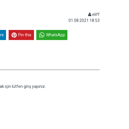
eliff
01.08.2021 18:53
re
Pin this
WhatsApp
k için lütfen giriş yapınız.