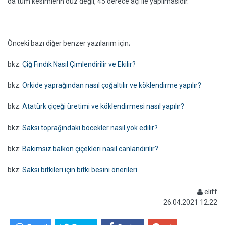
da tüm kesimlerin düz değil, 45 derece açı ile yapılmasıdır.
Önceki bazı diğer benzer yazılarım için;
bkz:
Çiğ Fındık Nasıl Çimlendirilir ve Ekilir?
bkz:
Orkide yaprağından nasıl çoğaltılır ve köklendirme yapılır?
bkz:
Atatürk çiçeği üretimi ve köklendirmesi nasıl yapılır?
bkz:
Saksı toprağındaki böcekler nasıl yok edilir?
bkz:
Bakımsız balkon çiçekleri nasıl canlandırılır?
bkz:
Saksı bitkileri için bitki besini önerileri
eliff
26.04.2021 12:22