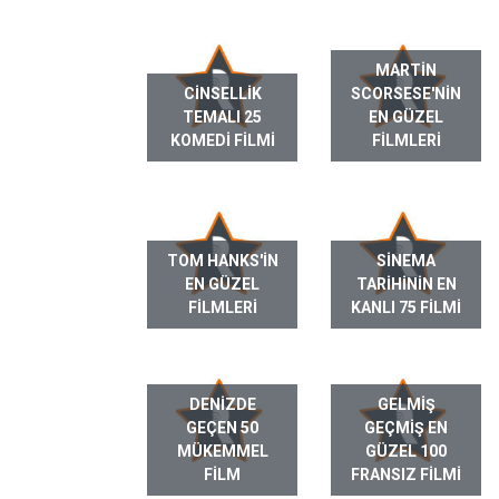
MARTIN
CINSELLIK
SCORSESE'NIN
TEMALI 25
EN GÜZEL
KOMEDI FILMI
FILMLERI
TOM HANKS'IN
SINEMA
EN GÜZEL
TARIHININ EN
FILMLERI
KANLI 75 FILMI
DENIZDE
GELMIŞ
GEÇEN 50
GEÇMIŞ EN
MÜKEMMEL
GÜZEL 100
FILM
FRANSIZ FILMI