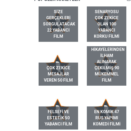
SIZE
SENARYOSU
GERÇEKLERI
ÇOK ZEKICE
SORGULATACAK
OLAN 100
22 YABANCI
YABANCI
FILM
KORKU FILMI
GERÇEK HAYAT
HIKAYELERINDEN
ILHAM
ALINARAK
ÇOK ZEKICE
ÇEKILMIŞ 90
MESAJLAR
MÜKEMMEL
VEREN 50 FILM
FILM
FELSEFI VE
EN KOMIK 47
ESTETIK 50
RUS YAPIMI
YABANCI FILM
KOMEDI FILMI