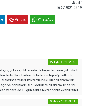
eliff
16.07.2021 22:19
re
Pin this
WhatsApp
27 Eylül 2021 09:47
or, yoksa çıktıklarında da hepsi birbirine çok bitişik
i ilerledikçe kökleri de birbirine toprağın altında
. aralarında yeterli miktarda boşluklar bırakarak bir
açın ve nohutlarınızı bu deliklere bırakarak üstlerini
an yerlere de 10 gün sonra tekrar nohut ekebilirsiniz.
9 Mayıs 2022 08:18