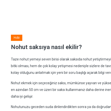
Hobi
Nohut saksıya nasıl ekilir?
Taze nohut yemeyi seven birisi olarak saksıda nohut yetiştirmeyi
bitki olması, hem de çok kolay yetişmesi nedeniyle sizlere de ta
kolay olduğunu anlatmak için yeni bir soru başlığı açarak bilgi ve
Nohut ekmek için seçeceğiniz saksı, mümkünse yayvan ve yüksek bir
en azından 50 cm ve üzeri bir saksı kullanmanız daha derine inen
daha iyi gelişir.
Nohutunuzu geceden suda dinlendirdikten sonra ya da doğrudan t