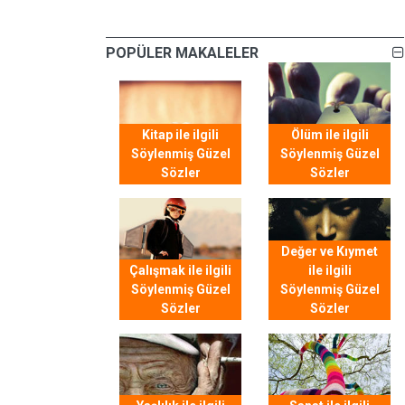
POPÜLER MAKALELER
Kitap ile ilgili
Ölüm ile ilgili
Söylenmiş Güzel
Söylenmiş Güzel
Sözler
Sözler
Değer ve Kıymet
Çalışmak ile ilgili
ile ilgili
Söylenmiş Güzel
Söylenmiş Güzel
Sözler
Sözler