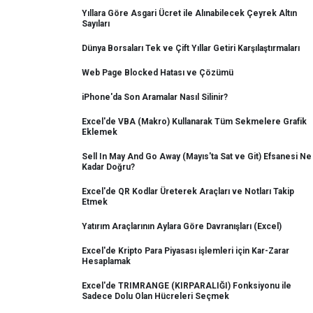
Yıllara Göre Asgari Ücret ile Alınabilecek Çeyrek Altın
Sayıları
Dünya Borsaları Tek ve Çift Yıllar Getiri Karşılaştırmaları
Web Page Blocked Hatası ve Çözümü
iPhone'da Son Aramalar Nasıl Silinir?
Excel'de VBA (Makro) Kullanarak Tüm Sekmelere Grafik
Eklemek
Sell In May And Go Away (Mayıs'ta Sat ve Git) Efsanesi Ne
Kadar Doğru?
Excel'de QR Kodlar Üreterek Araçları ve Notları Takip
Etmek
Yatırım Araçlarının Aylara Göre Davranışları (Excel)
Excel'de Kripto Para Piyasası işlemleri için Kar-Zarar
Hesaplamak
Excel'de TRIMRANGE (KIRPARALIĞI) Fonksiyonu ile
Sadece Dolu Olan Hücreleri Seçmek