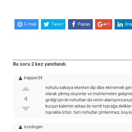
E-mail
Tweet
Paylas
+1
Sha
Bu soru 2 kez yanıtlandı.
trapper34
nohutu saksıya ekerken dip dibe ekmemek gerekiy
olarak çıkmış oluyorlar ve muhtemelen gelişmeler
4
girdiği için iki nohuttan da verim alamıyorsunuz
kurşun kalemin arkası ile nemli toprağa delikler 
toprakla örtün. tüm nohutlar çimlenmez, boş kal
zozdogan