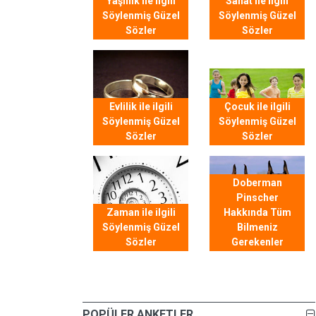
Yaşlılık ile ilgili
Sanat ile ilgili
Söylenmiş Güzel
Söylenmiş Güzel
Sözler
Sözler
Evlilik ile ilgili
Çocuk ile ilgili
Söylenmiş Güzel
Söylenmiş Güzel
Sözler
Sözler
Doberman
Pinscher
Zaman ile ilgili
Hakkında Tüm
Söylenmiş Güzel
Bilmeniz
Sözler
Gerekenler
POPÜLER ANKETLER