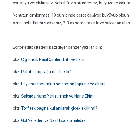
can suyu verebilirsiniz. Nohut fazla su istemez, bu yüzden çok
Nohutun çimlenmesi 10 gün içinde gerçekleşiyor, büyüyüp olgunla
şimdi nohutlarınızı ekseniz, 2-3 ay sonra taze taze saksıdan alarak
Editör editi: sitedeki bazı diğer benzer yazılar için;
bkz:
Çiğ Fındık Nasıl Çimlendirilir ve Ekilir?
bkz:
Patates toprağa nasıl ekilir?
bkz:
Leylandi tohumları ne zaman toplanır ve ekilir?
bkz:
Saksıda Nane Yetiştirmek ve Nane Ekimi
bkz:
Torf tek başına kullanılarak çiçek ekilir mi?
bkz:
Gül Nereden ve Nasıl Budanmalıdır?