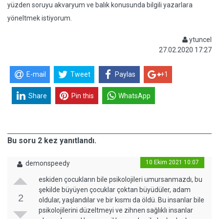
yüzden soruyu akvaryum ve balık konusunda bilgili yazarlara
yöneltmek istiyorum.
ytuncel
27.02.2020 17:27
E-mail
Tweet
Paylas
+1
Share
Pin this
WhatsApp
Bu soru 2 kez yanıtlandı.
10 Ekim 2021 10:07
demonspeedy
eskiden çocukların bile psikolojileri umursanmazdı, bu
şekilde büyüyen çocuklar çoktan büyüdüler, adam
2
oldular, yaşlandılar ve bir kısmı da öldü. Bu insanlar bile
psikolojilerini düzeltmeyi ve zihnen sağlıklı insanlar