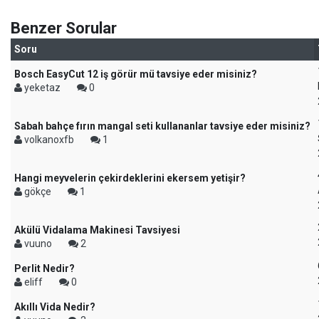
Benzer Sorular
Soru
Bosch EasyCut 12 iş görür mü tavsiye eder misiniz?
yeketaz
0
Sabah bahçe fırın mangal seti kullananlar tavsiye eder misiniz?
volkanoxfb
1
Hangi meyvelerin çekirdeklerini ekersem yetişir?
gökçe
1
Akülü Vidalama Makinesi Tavsiyesi
vuuno
2
Perlit Nedir?
eliff
0
Akıllı Vida Nedir?