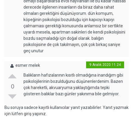
olmayı başardılarsa evcil hayvanları ile bu kadar hassas
derecede ilgilenen insanların da biraz daha rahat
olmaları gerektiğini düşünüyorum. dün komşum,
köpeğinin psikolojisi bozulduğu için kapıcıyı kapıyı
çalmaması gerektiği konusunda anlamsız bir sertlikte
uyardı mesela, apartman sakinleri de kendi psikolojisini
bozdu saçmaladığı için doğal olarak. balığın
psikolojisine de çok takılmayın, çok çok birkaç saniye
geç unutur
9 Aralık 2020 11:24
esmer melek
Balıkların hafızalarının kısıtlı olmadığına inandığım gibi
psikolojilerinin bozulduğunu düşünenlerdenim. Bazen
0
çok hareketli, akvuaryuma yaklaştığımda tepki
gösteren balıklar bazı günler yakınıma bile gelmiyor.
Bu soruya sadece kayıtlı kullanıcılar yanıt yazabilirler. Yanıt yazmak
için lütfen giriş yapınız.