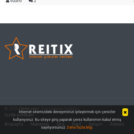
vuuno
2
© 2026
Reitix.com
. Tüm Hakları Saklıdır.
İnternet sitemizdeki deneyiminizi iyileştirmek için çerezler
Gizlilik politikası
kullanıyoruz. Bu siteye giriş yaparak çerez kullanımını kabul etmiş
Anasayfa
Makaleler
Giriş
Kayıt
İletişim
Reklam
sayılıyorsunuz.
Daha fazla bilgi
.