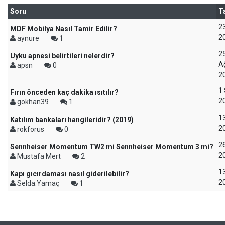
Soru
T
23
MDF Mobilya Nasıl Tamir Edilir?
2
aynure
1
2
Uyku apnesi belirtileri nelerdir?
A
apsn
0
2
1
Fırın önceden kaç dakika ısıtılır?
2
gokhan39
1
1
Katılım bankaları hangileridir? (2019)
2
rokforus
0
2
Sennheiser Momentum TW2 mi Sennheiser Momentum 3 mi?
2
Mustafa Mert
2
13
Kapı gıcırdaması nasıl giderilebilir?
2
Selda.Yamaç
1