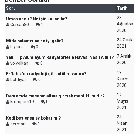
Soru
Tarih
28
Umca nedir? Ne için kullanılır?
Ağustos
Gurcan80
1
2020
24 Ocak
Mide bulantısına ne iyi gelir?
2021
leylaca
0
7 Aralık
Yeni Tip Alüminyum Radyatörlerin Havası Nasıl Alınır?
2020
volvolkan
0
13
E-Nabız'da radyoloji görüntüleri var mı?
Kasım
bahtiyar
0
2020
12
Depremde masanın altına girmek mantıklı mıdır?
Mayıs
kartopum19
0
2021
24
Kedi beslenen ev kokar mı?
Nisan
derman
1
2021