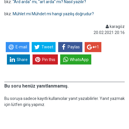
bkz:
"Ard arda" mı, "art arda" mı? Nasıl yazılır?
bkz:
Mühlet mi Mühdet mi hangi yazılış doğrudur?
karagöz
20.02.2021 20:16
E-mail
Tweet
Paylas
+1
Share
Pin this
WhatsApp
Bu soru henüz yanıtlanmamış.
Bu soruya sadece kayıtlı kullanıcılar yanıt yazabilirler. Yanıt yazmak
için lütfen giriş yapınız.