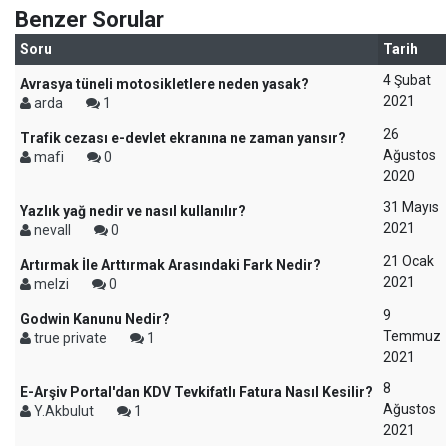
Benzer Sorular
Soru
Tarih
4 Şubat
Avrasya tüneli motosikletlere neden yasak?
2021
arda
1
26
Trafik cezası e-devlet ekranına ne zaman yansır?
Ağustos
mafi
0
2020
31 Mayıs
Yazlık yağ nedir ve nasıl kullanılır?
2021
nevall
0
21 Ocak
Artırmak İle Arttırmak Arasındaki Fark Nedir?
2021
melzi
0
9
Godwin Kanunu Nedir?
Temmuz
true private
1
2021
8
E-Arşiv Portal'dan KDV Tevkifatlı Fatura Nasıl Kesilir?
Ağustos
Y.Akbulut
1
2021