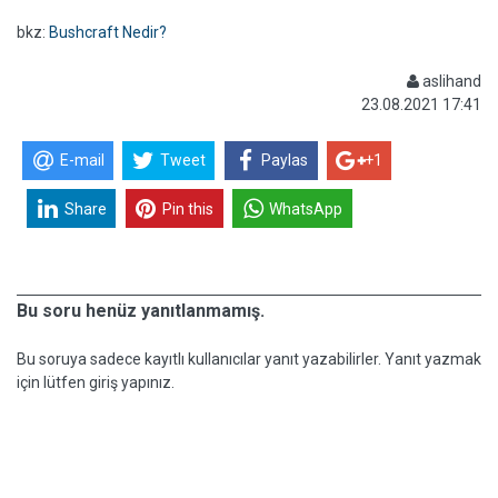
bkz:
Bushcraft Nedir?
aslihand
23.08.2021 17:41
E-mail
Tweet
Paylas
+1
Share
Pin this
WhatsApp
Bu soru henüz yanıtlanmamış.
Bu soruya sadece kayıtlı kullanıcılar yanıt yazabilirler. Yanıt yazmak
için lütfen giriş yapınız.