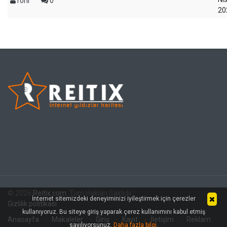
roni
0
20
© 2026
Reitix.com
. Tüm Hakları Saklıdır.
İnternet sitemizdeki deneyiminizi iyileştirmek için çerezler
Gizlilik politikası
kullanıyoruz. Bu siteye giriş yaparak çerez kullanımını kabul etmiş
Anasayfa
Makaleler
Giriş
Kayıt
İletişim
Reklam
sayılıyorsunuz.
Daha fazla bilgi
.