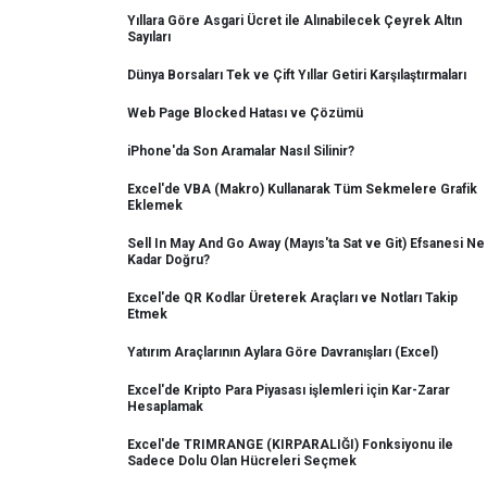
Yıllara Göre Asgari Ücret ile Alınabilecek Çeyrek Altın
Sayıları
Dünya Borsaları Tek ve Çift Yıllar Getiri Karşılaştırmaları
Web Page Blocked Hatası ve Çözümü
iPhone'da Son Aramalar Nasıl Silinir?
Excel'de VBA (Makro) Kullanarak Tüm Sekmelere Grafik
Eklemek
Sell In May And Go Away (Mayıs'ta Sat ve Git) Efsanesi Ne
Kadar Doğru?
Excel'de QR Kodlar Üreterek Araçları ve Notları Takip
Etmek
Yatırım Araçlarının Aylara Göre Davranışları (Excel)
Excel'de Kripto Para Piyasası işlemleri için Kar-Zarar
Hesaplamak
Excel'de TRIMRANGE (KIRPARALIĞI) Fonksiyonu ile
Sadece Dolu Olan Hücreleri Seçmek