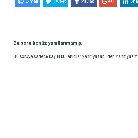
E-mail
Tweet
Paylas
+1
Sha
Bu soru henüz yanıtlanmamış.
Bu soruya sadece kayıtlı kullanıcılar yanıt yazabilirler. Yanıt yazma