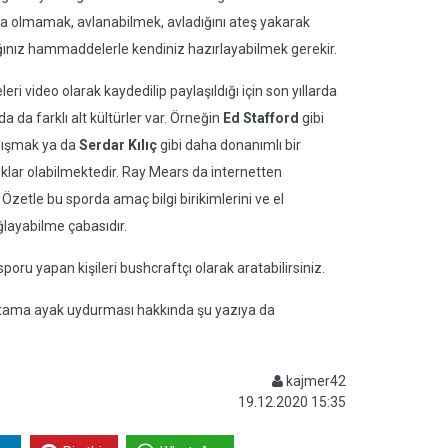
ta olmamak, avlanabilmek, avladığını ateş yakarak
ığınız hammaddelerle kendiniz hazırlayabilmek gerekir.
ri video olarak kaydedilip paylaşıldığı için son yıllarda
 da farklı alt kültürler var. Örneğin
Ed Stafford
gibi
alışmak ya da
Serdar Kılıç
gibi daha donanımlı bir
lıklar olabilmektedir. Ray Mears da internetten
zetle bu sporda amaç bilgi birikimlerini ve el
ğlayabilme çabasıdır.
sporu yapan kişileri bushcraftçı olarak aratabilirsiniz.
r ortama ayak uydurması hakkında şu yazıya da
kajmer42
19.12.2020 15:35