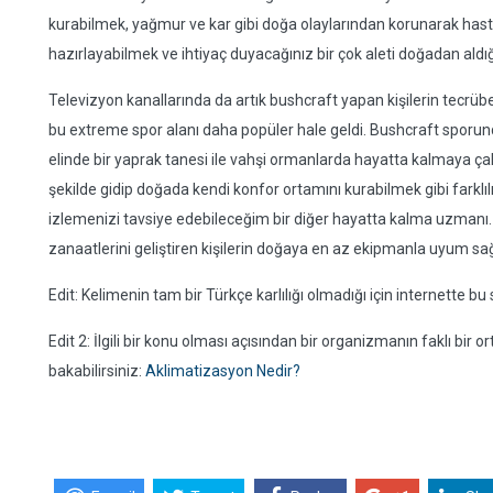
kurabilmek, yağmur ve kar gibi doğa olaylarından korunarak has
hazırlayabilmek ve ihtiyaç duyacağınız bir çok aleti doğadan ald
Televizyon kanallarında da artık bushcraft yapan kişilerin tecrübele
bu extreme spor alanı daha popüler hale geldi. Bushcraft sporunda
elinde bir yaprak tanesi ile vahşi ormanlarda hayatta kalmaya ç
şekilde gidip doğada kendi konfor ortamını kurabilmek gibi farklı
izlemenizi tavsiye edebileceğim bir diğer hayatta kalma uzmanı. Ö
zanaatlerini geliştiren kişilerin doğaya en az ekipmanla uyum sa
Edit: Kelimenin tam bir Türkçe karlılığı olmadığı için internette bu 
Edit 2: İlgili bir konu olması açısından bir organizmanın faklı bi
bakabilirsiniz:
Aklimatizasyon Nedir?