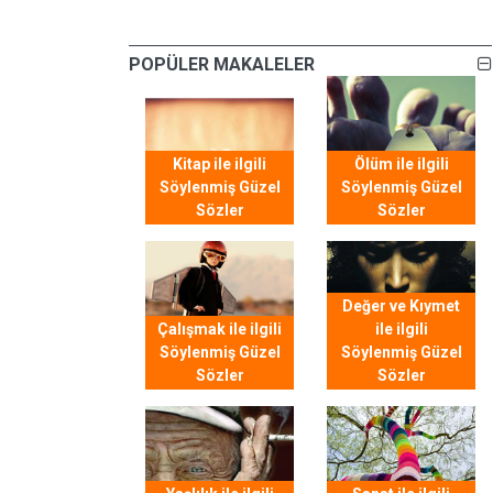
POPÜLER MAKALELER
Kitap ile ilgili
Ölüm ile ilgili
Söylenmiş Güzel
Söylenmiş Güzel
Sözler
Sözler
Değer ve Kıymet
Çalışmak ile ilgili
ile ilgili
Söylenmiş Güzel
Söylenmiş Güzel
Sözler
Sözler