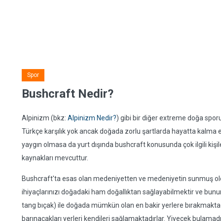
Spor
Bushcraft Nedir?
Alpinizm (bkz:
Alpinizm Nedir?
) gibi bir diğer extreme doğa spo
Türkçe karşılık yok ancak doğada zorlu şartlarda hayatta kalma et
yaygın olmasa da yurt dışında bushcraft konusunda çok ilgili kişil
kaynakları mevcuttur.
Bushcraft'ta esas olan medeniyetten ve medeniyetin sunmuş ol
ihiyaçlarınızı doğadaki ham doğallıktan sağlayabilmektir ve bunun i
tang bıçak) ile doğada mümkün olan en bakir yerlere bırakmaktad
barınacakları yerleri kendileri sağlamaktadırlar. Yiyecek bulamad