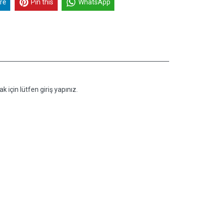
re
Pin this
WhatsApp
k için lütfen giriş yapınız.