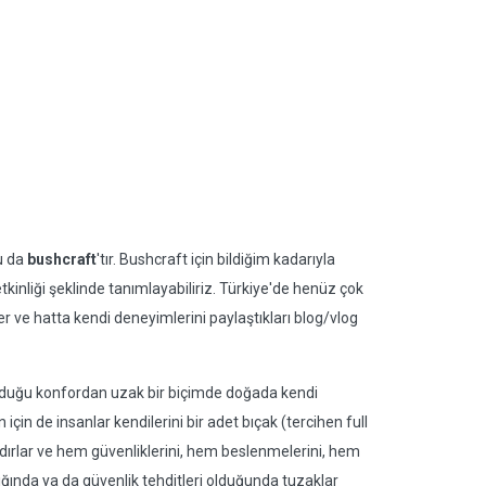
ru da
bushcraft
'tır. Bushcraft için bildiğim kadarıyla
kinliği şeklinde tanımlayabiliriz. Türkiye'de henüz çok
er ve hatta kendi deneyimlerini paylaştıkları blog/vlog
duğu konfordan uzak bir biçimde doğada kendi
çin de insanlar kendilerini bir adet bıçak (tercihen full
ırlar ve hem güvenliklerini, hem beslenmelerini, hem
ığında ya da güvenlik tehditleri olduğunda tuzaklar