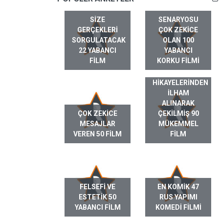
SIZE
SENARYOSU
GERÇEKLERI
ÇOK ZEKICE
SORGULATACAK
OLAN 100
22 YABANCI
YABANCI
FILM
KORKU FILMI
GERÇEK HAYAT
HIKAYELERINDEN
ILHAM
ALINARAK
ÇOK ZEKICE
ÇEKILMIŞ 90
MESAJLAR
MÜKEMMEL
VEREN 50 FILM
FILM
FELSEFI VE
EN KOMIK 47
ESTETIK 50
RUS YAPIMI
YABANCI FILM
KOMEDI FILMI