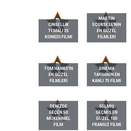
MARTIN
CINSELLIK
SCORSESE'NIN
TEMALI 25
EN GÜZEL
KOMEDI FILMI
FILMLERI
TOM HANKS'IN
SINEMA
EN GÜZEL
TARIHININ EN
FILMLERI
KANLI 75 FILMI
DENIZDE
GELMIŞ
GEÇEN 50
GEÇMIŞ EN
MÜKEMMEL
GÜZEL 100
FILM
FRANSIZ FILMI