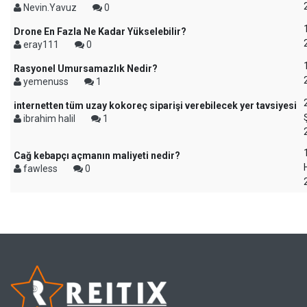
Nevin.Yavuz
0
Drone En Fazla Ne Kadar Yükselebilir?
eray111
0
Rasyonel Umursamazlık Nedir?
yemenuss
1
internetten tüm uzay kokoreç siparişi verebilecek yer tavsiyesi
ibrahim halil
1
Cağ kebapçı açmanın maliyeti nedir?
fawless
0