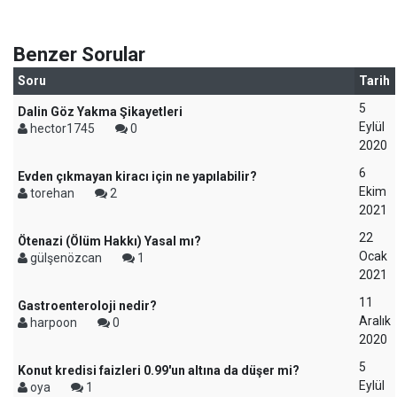
Benzer Sorular
Soru
Tarih
5
Dalin Göz Yakma Şikayetleri
Eylül
hector1745
0
2020
6
Evden çıkmayan kiracı için ne yapılabilir?
Ekim
torehan
2
2021
22
Ötenazi (Ölüm Hakkı) Yasal mı?
Ocak
gülşenözcan
1
2021
11
Gastroenteroloji nedir?
Aralık
harpoon
0
2020
5
Konut kredisi faizleri 0.99'un altına da düşer mi?
Eylül
oya
1