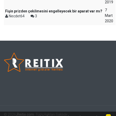
2019
7
Fişin prizden çekilmesini engelleyecek bir aparat var mı?
Mart
Necdet64
3
2020
© 2026
Reitix.com
. Tüm Hakları Saklıdır.