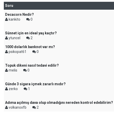
Soru
Decacorn Nedir?
kankito
0
Sünnet için en ideal yaş kaçtır?
ytuncel
2
1000 dolarlık banknot var mı?
psikopat61
0
Topuk dikeni nasıl tedavi edilir?
melis
0
Günde 3 sigara içmek zararlı mıdır?
zerko
1
Adıma açılmış dava olup olmadığını nereden kontrol edebilirim?
volkanoxfb
2