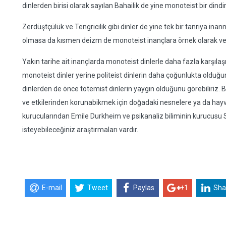
dinlerden birisi olarak sayılan Bahailik de yine monoteist bir dindir
Zerdüştçülük ve Tengricilik gibi dinler de yine tek bir tanrıya ina
olmasa da kısmen deizm de monoteist inançlara örnek olarak veril
Yakın tarihe ait inançlarda monoteist dinlerle daha fazla karşıl
monoteist dinler yerine politeist dinlerin daha çoğunlukta olduğu
dinlerden de önce totemist dinlerin yaygın olduğunu görebiliriz
ve etkilerinden korunabikmek için doğadaki nesnelere ya da hayv
kurucularından Emile Durkheim ve psikanaliz biliminin kurucu
isteyebileceğiniz araştırmaları vardır.
E-mail
Tweet
Paylas
+1
Sha