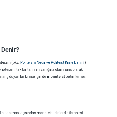
 Denir?
iteizm
(bkz:
Politeizm Nedir ve Politeist Kime Denir?
)
teizm, tek bir tanrının varlığına olan inanç olarak
ne inanç duyan bir kimse için de
monoteist
betimlemesi
ı dinler olması açısından monoteist dinlerdir. İbrahimî