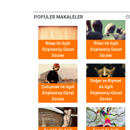
POPÜLER MAKALELER
Kitap ile ilgili
Ölüm ile ilgili
Söylenmiş Güzel
Söylenmiş Güzel
Sözler
Sözler
Değer ve Kıymet
Çalışmak ile ilgili
ile ilgili
Söylenmiş Güzel
Söylenmiş Güzel
Sözler
Sözler