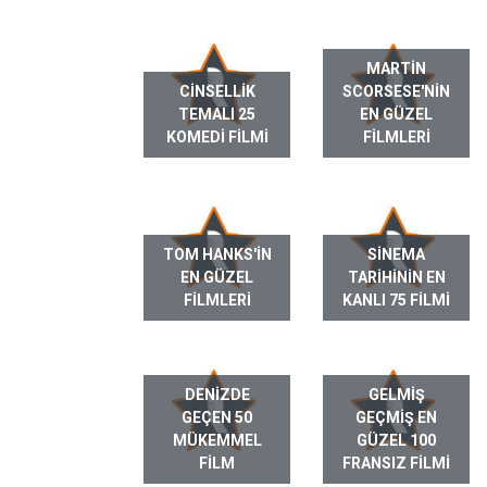
MARTIN
CINSELLIK
SCORSESE'NIN
TEMALI 25
EN GÜZEL
KOMEDI FILMI
FILMLERI
TOM HANKS'IN
SINEMA
EN GÜZEL
TARIHININ EN
FILMLERI
KANLI 75 FILMI
DENIZDE
GELMIŞ
GEÇEN 50
GEÇMIŞ EN
MÜKEMMEL
GÜZEL 100
FILM
FRANSIZ FILMI