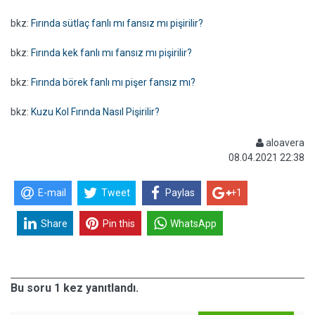
bkz:
Fırında sütlaç fanlı mı fansız mı pişirilir?
bkz:
Fırında kek fanlı mı fansız mı pişirilir?
bkz:
Fırında börek fanlı mı pişer fansız mı?
bkz:
Kuzu Kol Fırında Nasıl Pişirilir?
aloavera
08.04.2021 22:38
E-mail
Tweet
Paylas
+1
Share
Pin this
WhatsApp
Bu soru 1 kez yanıtlandı.