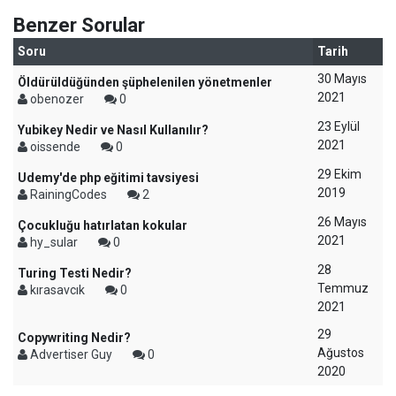
Benzer Sorular
Soru
Tarih
30 Mayıs
Öldürüldüğünden şüphelenilen yönetmenler
2021
obenozer
0
23 Eylül
Yubikey Nedir ve Nasıl Kullanılır?
2021
oissende
0
29 Ekim
Udemy'de php eğitimi tavsiyesi
2019
RainingCodes
2
26 Mayıs
Çocukluğu hatırlatan kokular
2021
hy_sular
0
28
Turing Testi Nedir?
Temmuz
kırasavcık
0
2021
29
Copywriting Nedir?
Ağustos
Advertiser Guy
0
2020