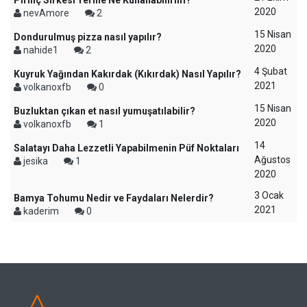
Pirinç Sirkesi Yerine Ne Kullanabilirim?
2020
nevAmore
2
15 Nisan
Dondurulmuş pizza nasıl yapılır?
2020
nahide1
2
4 Şubat
Kuyruk Yağından Kakırdak (Kıkırdak) Nasıl Yapılır?
2021
volkanoxfb
0
15 Nisan
Buzluktan çıkan et nasıl yumuşatılabilir?
2020
volkanoxfb
1
14
Salatayı Daha Lezzetli Yapabilmenin Püf Noktaları
Ağustos
jesika
1
2020
3 Ocak
Bamya Tohumu Nedir ve Faydaları Nelerdir?
2021
kaderim
0