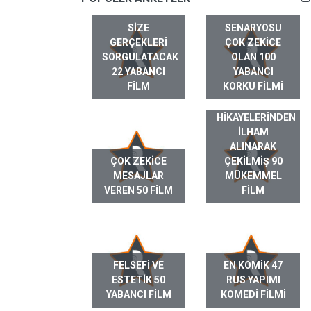
SIZE
SENARYOSU
GERÇEKLERI
ÇOK ZEKICE
SORGULATACAK
OLAN 100
22 YABANCI
YABANCI
FILM
KORKU FILMI
GERÇEK HAYAT
HIKAYELERINDEN
ILHAM
ALINARAK
ÇOK ZEKICE
ÇEKILMIŞ 90
MESAJLAR
MÜKEMMEL
VEREN 50 FILM
FILM
FELSEFI VE
EN KOMIK 47
ESTETIK 50
RUS YAPIMI
YABANCI FILM
KOMEDI FILMI