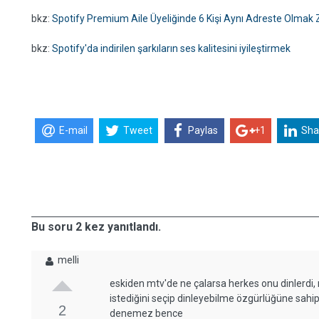
bkz:
Spotify Premium Aile Üyeliğinde 6 Kişi Aynı Adreste Olmak
bkz:
Spotify'da indirilen şarkıların ses kalitesini iyileştirmek
E-mail
Tweet
Paylas
+1
Sha
Bu soru 2 kez yanıtlandı.
melli
eskiden mtv'de ne çalarsa herkes onu dinlerdi,
istediğini seçip dinleyebilme özgürlüğüne sahi
2
denemez bence