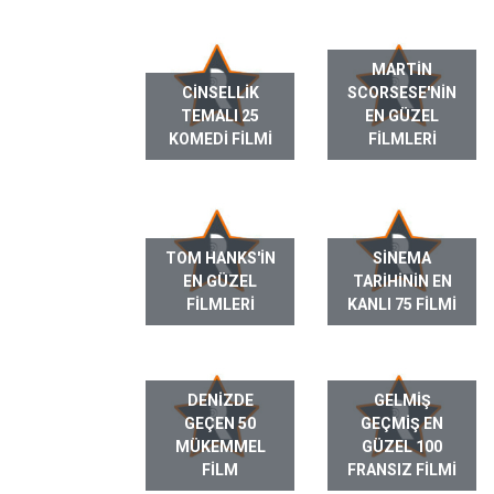
MARTIN
CINSELLIK
SCORSESE'NIN
TEMALI 25
EN GÜZEL
KOMEDI FILMI
FILMLERI
TOM HANKS'IN
SINEMA
EN GÜZEL
TARIHININ EN
FILMLERI
KANLI 75 FILMI
DENIZDE
GELMIŞ
GEÇEN 50
GEÇMIŞ EN
MÜKEMMEL
GÜZEL 100
FILM
FRANSIZ FILMI