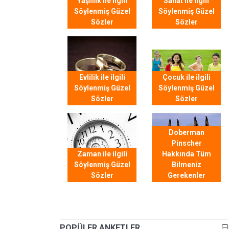
Yaşlılık ile ilgili
Sanat ile ilgili
Söylenmiş Güzel
Söylenmiş Güzel
Sözler
Sözler
Evlilik ile ilgili
Çocuk ile ilgili
Söylenmiş Güzel
Söylenmiş Güzel
Sözler
Sözler
Doberman
Pinscher
Zaman ile ilgili
Hakkında Tüm
Söylenmiş Güzel
Bilmeniz
Sözler
Gerekenler
POPÜLER ANKETLER