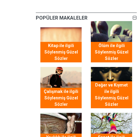
POPÜLER MAKALELER
Kitap ile ilgili
Ölüm ile ilgili
Söylenmiş Güzel
Söylenmiş Güzel
Sözler
Sözler
Değer ve Kıymet
Çalışmak ile ilgili
ile ilgili
Söylenmiş Güzel
Söylenmiş Güzel
Sözler
Sözler