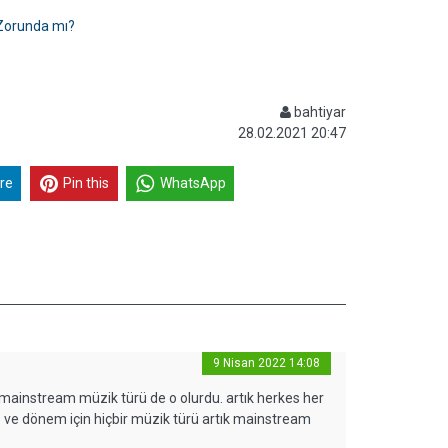
 Zorunda mı?
bahtiyar
28.02.2021 20:47
re
Pin this
WhatsApp
9 Nisan 2022 14:08
 mainstream müzik türü de o olurdu. artık herkes her
p ve dönem için hiçbir müzik türü artık mainstream