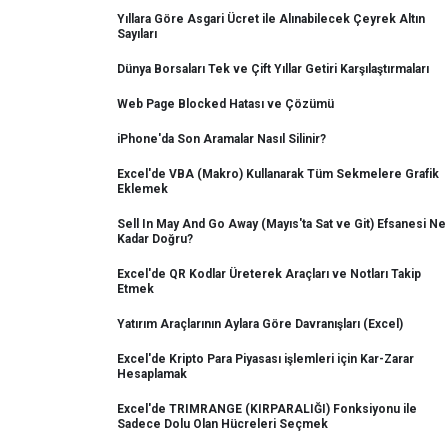
Yıllara Göre Asgari Ücret ile Alınabilecek Çeyrek Altın
Sayıları
Dünya Borsaları Tek ve Çift Yıllar Getiri Karşılaştırmaları
Web Page Blocked Hatası ve Çözümü
iPhone'da Son Aramalar Nasıl Silinir?
Excel'de VBA (Makro) Kullanarak Tüm Sekmelere Grafik
Eklemek
Sell In May And Go Away (Mayıs'ta Sat ve Git) Efsanesi Ne
Kadar Doğru?
Excel'de QR Kodlar Üreterek Araçları ve Notları Takip
Etmek
Yatırım Araçlarının Aylara Göre Davranışları (Excel)
Excel'de Kripto Para Piyasası işlemleri için Kar-Zarar
Hesaplamak
Excel'de TRIMRANGE (KIRPARALIĞI) Fonksiyonu ile
Sadece Dolu Olan Hücreleri Seçmek