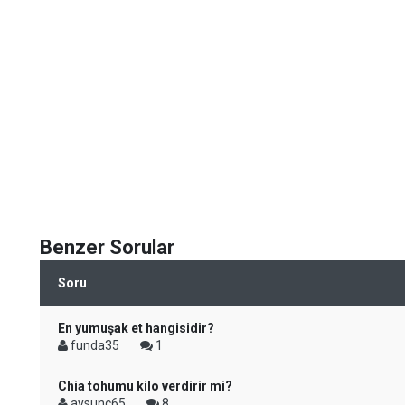
Benzer Sorular
Soru
En yumuşak et hangisidir?
funda35
1
Chia tohumu kilo verdirir mi?
aysunc65
8