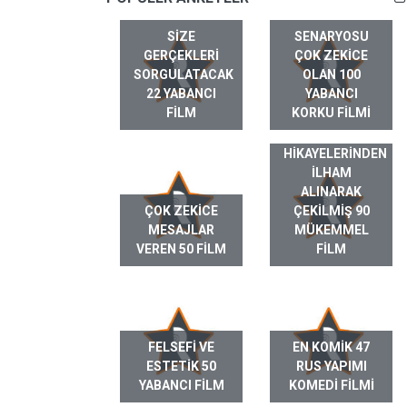
SIZE
SENARYOSU
GERÇEKLERI
ÇOK ZEKICE
SORGULATACAK
OLAN 100
22 YABANCI
YABANCI
FILM
KORKU FILMI
GERÇEK HAYAT
HIKAYELERINDEN
ILHAM
ALINARAK
ÇOK ZEKICE
ÇEKILMIŞ 90
MESAJLAR
MÜKEMMEL
VEREN 50 FILM
FILM
FELSEFI VE
EN KOMIK 47
ESTETIK 50
RUS YAPIMI
YABANCI FILM
KOMEDI FILMI