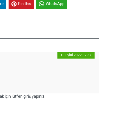
re
Pin this
WhatsApp
10 Eylül 2022 02:57
k için lütfen giriş yapınız.