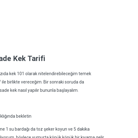
de Kek Tarifi
azıda kek 101 olarak nitelendirebileceğim temek
 ile birlikte vereceğim. Bir sonraki soruda da
ade kek nasıl yapılır bununla başlayalım.
klığında bekletin
çine 1 su bardağı da toz şeker koyun ve 5 dakika
ediyorum, böylece yumurta köpük köpük bir kıvama gelir