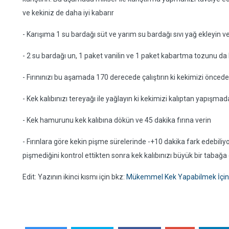
ve kekiniz de daha iyi kabarır
- Karışıma 1 su bardağı süt ve yarım su bardağı sıvı yağ ekleyin v
- 2 su bardağı un, 1 paket vanilin ve 1 paket kabartma tozunu da k
- Fırınınızı bu aşamada 170 derecede çalıştırın ki kekimizi önceden
- Kek kalıbınızı tereyağı ile yağlayın ki kekimizi kalıptan yapışmad
- Kek hamurunu kek kalıbına dökün ve 45 dakika fırına verin
- Fırınlara göre kekin pişme sürelerinde -+10 dakika fark edebiliyo
pişmediğini kontrol ettikten sonra kek kalıbınızı büyük bir tabağa ç
Edit: Yazının ikinci kısmı için bkz:
Mükemmel Kek Yapabilmek İçin 