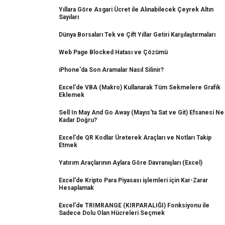
Yıllara Göre Asgari Ücret ile Alınabilecek Çeyrek Altın
Sayıları
Dünya Borsaları Tek ve Çift Yıllar Getiri Karşılaştırmaları
Web Page Blocked Hatası ve Çözümü
iPhone'da Son Aramalar Nasıl Silinir?
Excel'de VBA (Makro) Kullanarak Tüm Sekmelere Grafik
Eklemek
Sell In May And Go Away (Mayıs'ta Sat ve Git) Efsanesi Ne
Kadar Doğru?
Excel'de QR Kodlar Üreterek Araçları ve Notları Takip
Etmek
Yatırım Araçlarının Aylara Göre Davranışları (Excel)
Excel'de Kripto Para Piyasası işlemleri için Kar-Zarar
Hesaplamak
Excel'de TRIMRANGE (KIRPARALIĞI) Fonksiyonu ile
Sadece Dolu Olan Hücreleri Seçmek