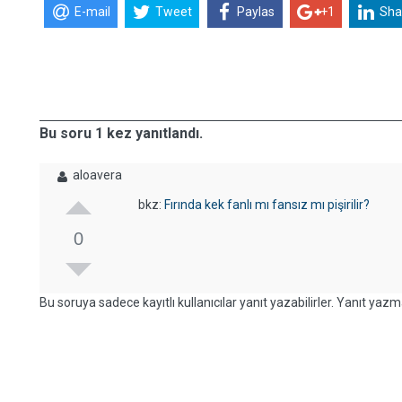
E-mail
Tweet
Paylas
+1
Sha
Bu soru 1 kez yanıtlandı.
aloavera
bkz:
Fırında kek fanlı mı fansız mı pişirilir?
0
Bu soruya sadece kayıtlı kullanıcılar yanıt yazabilirler. Yanıt yazma