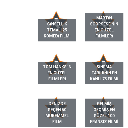
MARTIN
CINSELLIK
SCORSESE'NIN
TEMALI 25
EN GÜZEL
KOMEDI FILMI
FILMLERI
TOM HANKS'IN
SINEMA
EN GÜZEL
TARIHININ EN
FILMLERI
KANLI 75 FILMI
DENIZDE
GELMIŞ
GEÇEN 50
GEÇMIŞ EN
MÜKEMMEL
GÜZEL 100
FILM
FRANSIZ FILMI