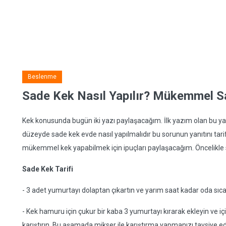
Beslenme
Sade Kek Nasıl Yapılır? Mükemmel Sa
Kek konusunda bugün iki yazı paylaşacağım. İlk yazım olan bu y
düzeyde sade kek evde nasıl yapılmalıdır bu sorunun yanıtını tarif
mükemmel kek yapabilmek için ipuçları paylaşacağım. Öncelikle s
Sade Kek Tarifi
- 3 adet yumurtayı dolaptan çıkartın ve yarım saat kadar oda sıca
- Kek hamuru için çukur bir kaba 3 yumurtayı kırarak ekleyin ve i
karıştırın. Bu aşamada mikser ile karıştırma yapmanızı tavsiye 