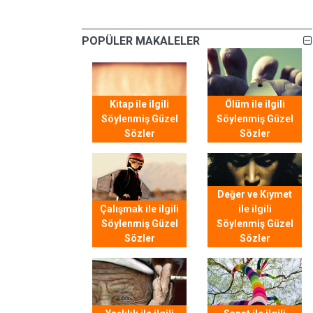
POPÜLER MAKALELER
Kitap ile ilgili
Ölüm ile ilgili
Söylenmiş Güzel
Söylenmiş Güzel
Sözler
Sözler
Değer ve Kıymet
Çalışmak ile ilgili
ile ilgili
Söylenmiş Güzel
Söylenmiş Güzel
Sözler
Sözler