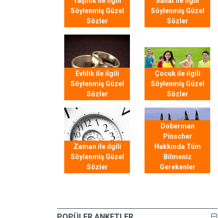
Yaşlılık ile ilgili
Sanat ile ilgili
Söylenmiş Güzel
Söylenmiş Güzel
Sözler
Sözler
Evlilik ile ilgili
Çocuk ile ilgili
Söylenmiş Güzel
Söylenmiş Güzel
Sözler
Sözler
Doberman
Pinscher
Zaman ile ilgili
Hakkında Tüm
Söylenmiş Güzel
Bilmeniz
Sözler
Gerekenler
POPÜLER ANKETLER