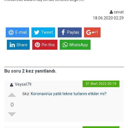
cevat
18.06.2020 02:29
E-mail
Tweet
Paylas
+1
Share
Pin this
WhatsApp
Bu soru 2 kez yanıtlandı.
31 Mart 2022 00:19
Veysel79
bkz:
Koronavirüs yatılı tekne turlarını etkiler mi?
0