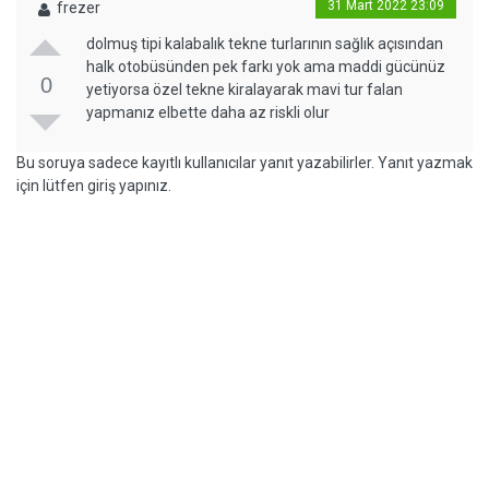
31 Mart 2022 23:09
frezer
dolmuş tipi kalabalık tekne turlarının sağlık açısından
halk otobüsünden pek farkı yok ama maddi gücünüz
0
yetiyorsa özel tekne kiralayarak mavi tur falan
yapmanız elbette daha az riskli olur
Bu soruya sadece kayıtlı kullanıcılar yanıt yazabilirler. Yanıt yazmak
için lütfen giriş yapınız.