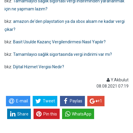
bkz:
Tamamlayıcı sağlık sigortası vergi indiriminden yararlanmak
için ne yapmam lazım?
bkz:
amazon.de'den playstation ya da xbox alsam ne kadar vergi
çıkar?
bkz:
Basit Usulde Kazanç Vergilendirmesi Nasıl Yapılır?
bkz:
Tamamlayıcı sağlık sigortasında vergi indirimi var mı?
bkz:
Dijital Hizmet Vergisi Nedir?
Y.Akbulut
08.08.2021 07:19
E-mail
Tweet
Paylas
+1
Share
Pin this
WhatsApp