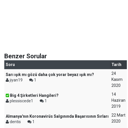
Benzer Sorular
Soru
Tarih
24
Sarı ışık mı gözü daha çok yorar beyaz ışık mı?
Kasım
jiyan19
1
2020
14
Big 4 Şirketleri Hangileri?
Haziran
plessiscede1
1
2019
22 Mart
Almanya'nın Koronavirüs Salgınında Başarısının Sırları
2020
dentis
1