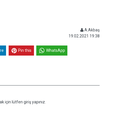
A.Akbaş
19.02.2021 19:38
re
Pin this
WhatsApp
k için lütfen giriş yapınız.