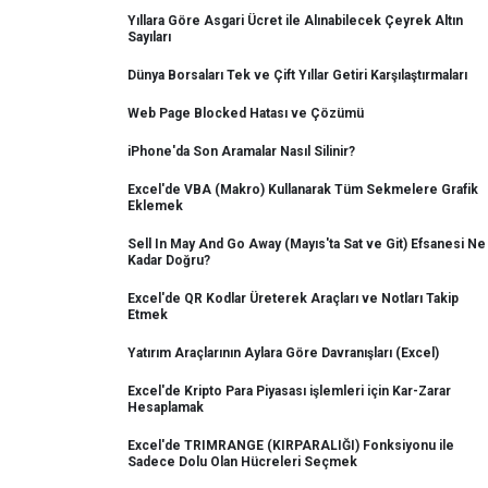
Yıllara Göre Asgari Ücret ile Alınabilecek Çeyrek Altın
Sayıları
Dünya Borsaları Tek ve Çift Yıllar Getiri Karşılaştırmaları
Web Page Blocked Hatası ve Çözümü
iPhone'da Son Aramalar Nasıl Silinir?
Excel'de VBA (Makro) Kullanarak Tüm Sekmelere Grafik
Eklemek
Sell In May And Go Away (Mayıs'ta Sat ve Git) Efsanesi Ne
Kadar Doğru?
Excel'de QR Kodlar Üreterek Araçları ve Notları Takip
Etmek
Yatırım Araçlarının Aylara Göre Davranışları (Excel)
Excel'de Kripto Para Piyasası işlemleri için Kar-Zarar
Hesaplamak
Excel'de TRIMRANGE (KIRPARALIĞI) Fonksiyonu ile
Sadece Dolu Olan Hücreleri Seçmek