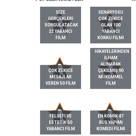
SIZE
SENARYOSU
GERÇEKLERI
ÇOK ZEKICE
SORGULATACAK
OLAN 100
22 YABANCI
YABANCI
FILM
KORKU FILMI
GERÇEK HAYAT
HIKAYELERINDEN
ILHAM
ALINARAK
ÇOK ZEKICE
ÇEKILMIŞ 90
MESAJLAR
MÜKEMMEL
VEREN 50 FILM
FILM
FELSEFI VE
EN KOMIK 47
ESTETIK 50
RUS YAPIMI
YABANCI FILM
KOMEDI FILMI