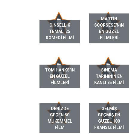
MARTIN
CINSELLIK
SCORSESE'NIN
TEMALI 25
EN GÜZEL
KOMEDI FILMI
FILMLERI
TOM HANKS'IN
SINEMA
EN GÜZEL
TARIHININ EN
FILMLERI
KANLI 75 FILMI
DENIZDE
GELMIŞ
GEÇEN 50
GEÇMIŞ EN
MÜKEMMEL
GÜZEL 100
FILM
FRANSIZ FILMI