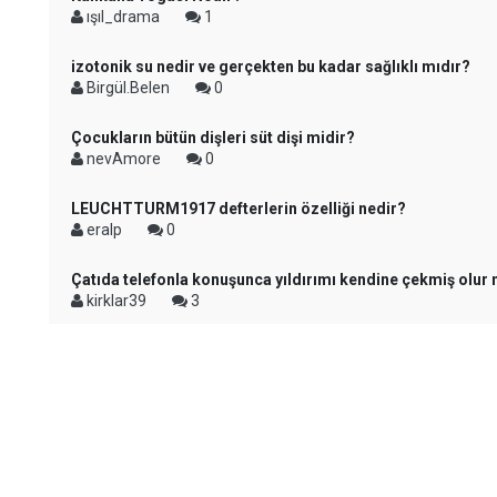
ışıl_drama
1
izotonik su nedir ve gerçekten bu kadar sağlıklı mıdır?
Birgül.Belen
0
Çocukların bütün dişleri süt dişi midir?
nevAmore
0
LEUCHTTURM1917 defterlerin özelliği nedir?
eralp
0
Çatıda telefonla konuşunca yıldırımı kendine çekmiş olu
kirklar39
3